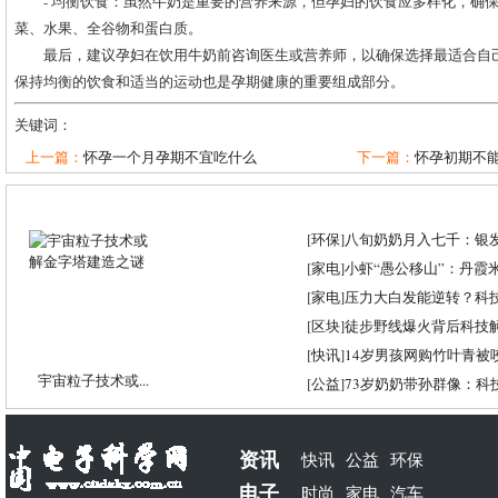
- 均衡饮食：虽然牛奶是重要的营养来源，但孕妇的饮食应多样化，确
菜、水果、全谷物和蛋白质。
最后，建议孕妇在饮用牛奶前咨询医生或营养师，以确保选择最适合自
保持均衡的饮食和适当的运动也是孕期健康的重要组成部分。
关键词：
上一篇：
怀孕一个月孕期不宜吃什么
下一篇：
怀孕初期不能吃
[
环保
]
八旬奶奶月入七千：银
[
家电
]
小虾“愚公移山”：丹霞米虾
[
家电
]
压力大白发能逆转？科
[
区块
]
徒步野线爆火背后科技
[
快讯
]
14岁男孩网购竹叶青被
宇宙粒子技术或...
[
公益
]
73岁奶奶带孙群像：科
资讯
快讯
公益
环保
电子
时尚
家电
汽车