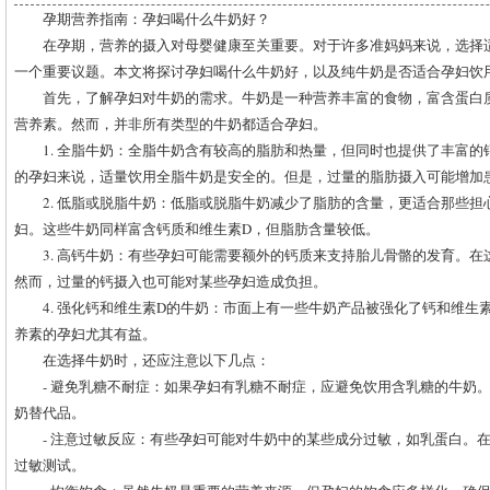
孕期营养指南：孕妇喝什么牛奶好？
在孕期，营养的摄入对母婴健康至关重要。对于许多准妈妈来说，选择
一个重要议题。本文将探讨孕妇喝什么牛奶好，以及纯牛奶是否适合孕妇饮
首先，了解孕妇对牛奶的需求。牛奶是一种营养丰富的食物，富含蛋白
营养素。然而，并非所有类型的牛奶都适合孕妇。
1. 全脂牛奶：全脂牛奶含有较高的脂肪和热量，但同时也提供了丰富的
的孕妇来说，适量饮用全脂牛奶是安全的。但是，过量的脂肪摄入可能增加
2. 低脂或脱脂牛奶：低脂或脱脂牛奶减少了脂肪的含量，更适合那些
妇。这些牛奶同样富含钙质和维生素D，但脂肪含量较低。
3. 高钙牛奶：有些孕妇可能需要额外的钙质来支持胎儿骨骼的发育。
然而，过量的钙摄入也可能对某些孕妇造成负担。
4. 强化钙和维生素D的牛奶：市面上有一些牛奶产品被强化了钙和维生
养素的孕妇尤其有益。
在选择牛奶时，还应注意以下几点：
- 避免乳糖不耐症：如果孕妇有乳糖不耐症，应避免饮用含乳糖的牛奶
奶替代品。
- 注意过敏反应：有些孕妇可能对牛奶中的某些成分过敏，如乳蛋白。
过敏测试。