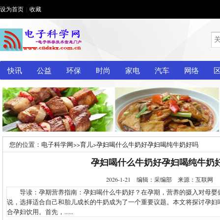
设为首页
|
收藏
快讯
公益
环保
时尚
家电
汽车
网络
您的位置：
电子科学网
>>
育儿
>
孕妇喝什么牛奶好孕妇喝纯牛奶好吗
孕妇喝什么牛奶好孕妇喝纯牛奶
2026-1-21 编辑：采编部 来源：互联网
导读：孕期营养指南：孕妇喝什么牛奶好？在孕期，营养的摄入对母婴
说，选择适合自己和胎儿成长的牛奶成为了一个重要议题。本文将探讨孕妇
合孕妇饮用。首先，......