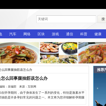
搜
电
汽车
网络
区块
游戏
通信
科普
健康
推荐
怎么回事腿抽筋该怎么办
是怎么回事腿抽筋该怎么办
2-7 编辑：采编部 来源：互联网
在怀孕期间，由于身体发生了一系列的变化，特别是激素水平
部抽筋是许多孕妇常见的问题之一。本文将为您详细解析孕期腿