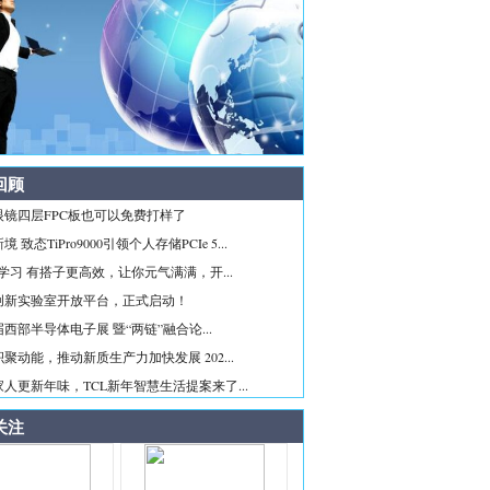
回顾
眼镜四层FPC板也可以免费打样了
 致态TiPro9000引领个人存储PCIe 5...
ice学习 有搭子更高效，让你元气满满，开...
创新实验室开放平台，正式启动！
西部半导体电子展 暨“两链”融合论...
聚动能，推动新质生产力加快发展 202...
人更新年味，TCL新年智慧生活提案来了...
关注