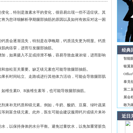
的变化，特别是激素水平的变化，很容易出现一些不适症状。其
文将为您详细解析孕期腿部抽筋的原因以及如何有效应对这一困
内的钙质会逐渐流失，特别是在孕晚期，钙质流失更为明显。钙质
致肌肉痉挛，进而引发腿部抽筋。
经典
量增加，如果摄入不足或排泄不畅，容易导致血液浓缩，进而影响
智能
银翼新境
收缩和放松至关重要。缺乏镁元素也可能导致腿部抽筋。
Off
，如果长时间站立、走路或进行其他体力活动，可能会导致腿部肌
泰克
第二届
素，如维生素D、B族维生素等，也可能导致腿部抽筋。
展会积
补充剂来补充钙质和镁元素。例如，牛奶、酸奶、豆腐、绿叶蔬菜
敢为家
蕉等则富含镁元素。此外，医生可能会建议服用钙片或镁片来补
近日
够的水，以保持身体的水分平衡。避免过量饮水，以免加重肾脏负