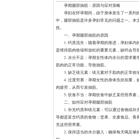
孕期腿部抽筋：原因与应对策略
孕妇在怀孕期间，由于身体发生了一系列
中，腿部抽筋是许多孕妇常见的问题之一。本
扰。
一、孕期腿部抽筋的原因
1. 钙质流失：随着孕期的推进，孕妇体
是维持肌肉收缩和放松的重要元素，缺钙会导
2. 水分不足：孕期女性体内水分的需求
肌肉的正常功能，导致抽筋。
3. 缺乏镁元素：镁元素对于肌肉的正常
4. 过度劳累：孕期女性的身体负担加重
肉疲劳，从而引发抽筋。
5. 饮食不当：孕期饮食中缺乏某些营养
二、如何应对孕期腿部抽筋
1. 补充钙质和镁元素：可以通过食物或
等都是富含钙质的食物；坚果、全麦食品、香
充这些营养素。
2. 保持适当的水分摄入：确保每天喝足