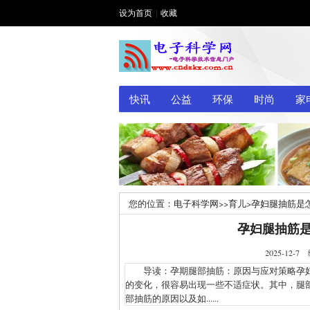
设为首页
|
收藏
快讯
公益
环保
时尚
家
您的位置：
电子科学网
>>
育儿
>
孕妇腿抽筋是
孕妇腿抽筋
2025-1
导读：孕期腿部抽筋：原因与应对策略孕妇
的变化，很容易出现一些不适症状。其中，腿
部抽筋的原因以及如......