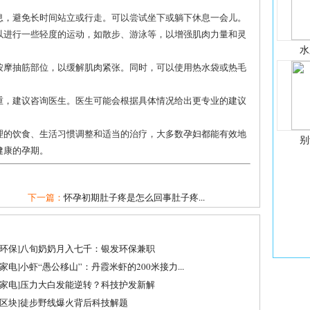
休息，避免长时间站立或行走。可以尝试坐下或躺下休息一会儿。
可以进行一些轻度的运动，如散步、游泳等，以增强肌肉力量和灵
水
轻按摩抽筋部位，以缓解肌肉紧张。同时，可以使用热水袋或热毛
。
严重，建议咨询医生。医生可能会根据具体情况给出更专业的建议
理的饮食、生活习惯调整和适当的治疗，大多数孕妇都能有效地
别
健康的孕期。
下一篇：
怀孕初期肚子疼是怎么回事肚子疼...
环保
]
八旬奶奶月入七千：银发环保兼职
家电
]
小虾“愚公移山”：丹霞米虾的200米接力...
家电
]
压力大白发能逆转？科技护发新解
区块
]
徒步野线爆火背后科技解题