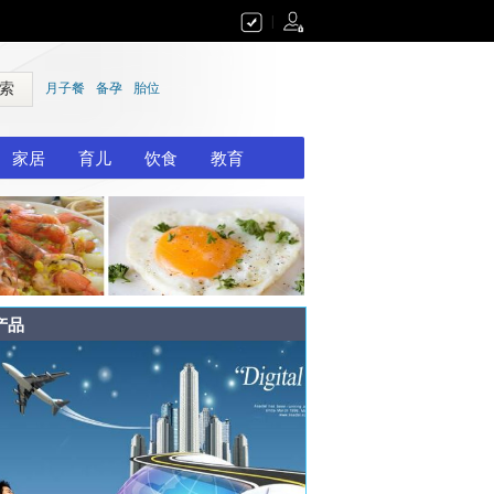
|
 索
月子餐
备孕
胎位
家居
育儿
饮食
教育
产品