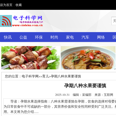
设为首页
|
收藏
快讯
公益
环保
时尚
家电
汽车
网络
您的位置：
电子科学网
>>
育儿
>
孕期八种水果要谨慎
孕期八种水果要谨慎
2025-10-31 编辑：采编部 来源：互联
导读：孕期水果选择指南：八种水果需谨慎在孕期，饮食的选择对母婴
为日常饮食中不可或缺的一部分，其营养价值和安全性同样受到广泛关注。
用。本文将为您介绍......