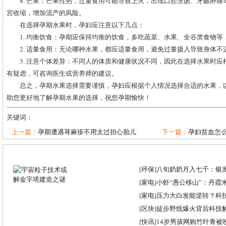
8. 芒果：芒果性热，过量食用可能导致上火，出现口腔溃疡、牙龈肿
宫收缩，增加流产的风险。
在选择孕期水果时，孕妇应注意以下几点：
1. 均衡饮食：孕期应保持均衡的饮食，多吃蔬菜、水果、全谷类食物
2. 适量食用：无论哪种水果，都应适量食用，避免过量摄入导致身体不
3. 注意个体差异：不同人的体质和健康状况不同，因此在选择水果时
有疑虑，可咨询医生或营养师的建议。
总之，孕期水果选择需要谨慎，孕妇应根据个人情况选择合适的水果，
助您更好地了解孕期水果的选择，祝您孕期愉快！
关键词：
上一篇：
孕期遭遇荨麻疹不用太过担心胎儿
下一篇：
孕妇贫血怎么
[
环保
]
八旬奶奶月入七千：银
[
家电
]
小虾“愚公移山”：丹霞米虾
[
家电
]
压力大白发能逆转？科
[
区块
]
徒步野线爆火背后科技
[
快讯
]
14岁男孩网购竹叶青被