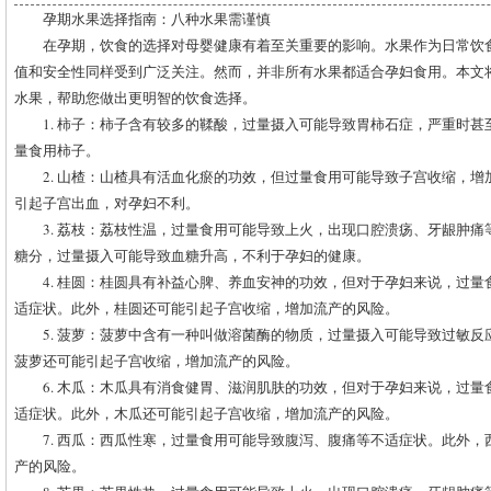
孕期水果选择指南：八种水果需谨慎
在孕期，饮食的选择对母婴健康有着至关重要的影响。水果作为日常饮
值和安全性同样受到广泛关注。然而，并非所有水果都适合孕妇食用。本文
水果，帮助您做出更明智的饮食选择。
1. 柿子：柿子含有较多的鞣酸，过量摄入可能导致胃柿石症，严重时
量食用柿子。
2. 山楂：山楂具有活血化瘀的功效，但过量食用可能导致子宫收缩，
引起子宫出血，对孕妇不利。
3. 荔枝：荔枝性温，过量食用可能导致上火，出现口腔溃疡、牙龈肿
糖分，过量摄入可能导致血糖升高，不利于孕妇的健康。
4. 桂圆：桂圆具有补益心脾、养血安神的功效，但对于孕妇来说，过
适症状。此外，桂圆还可能引起子宫收缩，增加流产的风险。
5. 菠萝：菠萝中含有一种叫做溶菌酶的物质，过量摄入可能导致过敏
菠萝还可能引起子宫收缩，增加流产的风险。
6. 木瓜：木瓜具有消食健胃、滋润肌肤的功效，但对于孕妇来说，过
适症状。此外，木瓜还可能引起子宫收缩，增加流产的风险。
7. 西瓜：西瓜性寒，过量食用可能导致腹泻、腹痛等不适症状。此外
产的风险。