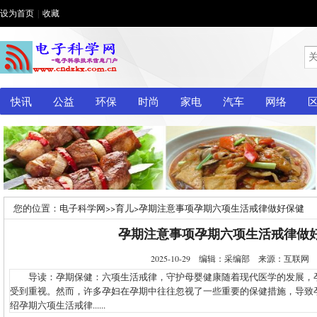
设为首页
|
收藏
快讯
公益
环保
时尚
家电
汽车
网络
您的位置：
电子科学网
>>
育儿
>
孕期注意事项孕期六项生活戒律做好保健
孕期注意事项孕期六项生活戒律做
2025-10-29 编辑：采编部 来源：互联
导读：孕期保健：六项生活戒律，守护母婴健康随着现代医学的发展，
受到重视。然而，许多孕妇在孕期中往往忽视了一些重要的保健措施，导致
绍孕期六项生活戒律......