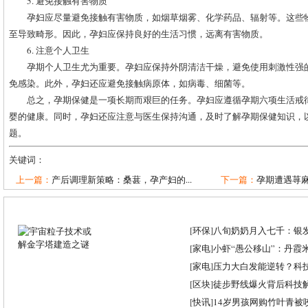
5. 避免接触有害物质
孕妇应尽量避免接触有害物质，如烟草烟雾、化学药品、辐射等。这些
至导致畸形。因此，孕妇应保持良好的生活习惯，远离有害物质。
6. 注意个人卫生
孕期个人卫生尤为重要。孕妇应保持外阴清洁干燥，避免使用刺激性强
免感染。此外，孕妇还应避免接触病原体，如病毒、细菌等。
总之，孕期保健是一项长期而艰巨的任务。孕妇应遵循孕期六项生活戒
婴的健康。同时，孕妇还应注意与医生保持沟通，及时了解孕期保健知识，
题。
关键词：
上一篇：
产后调理新策略：桑葚，孕产妇的...
下一篇：
孕期遭遇荨
[
环保
]
八旬奶奶月入七千：银
[
家电
]
小虾“愚公移山”：丹霞米虾
[
家电
]
压力大白发能逆转？科
[
区块
]
徒步野线爆火背后科技
[
快讯
]
14岁男孩网购竹叶青被