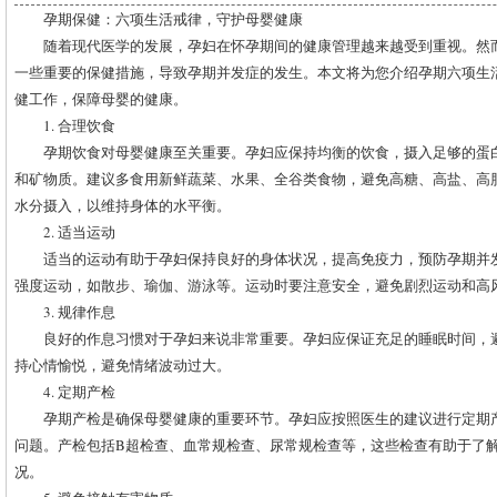
孕期保健：六项生活戒律，守护母婴健康
随着现代医学的发展，孕妇在怀孕期间的健康管理越来越受到重视。然
一些重要的保健措施，导致孕期并发症的发生。本文将为您介绍孕期六项生
健工作，保障母婴的健康。
1. 合理饮食
孕期饮食对母婴健康至关重要。孕妇应保持均衡的饮食，摄入足够的蛋
和矿物质。建议多食用新鲜蔬菜、水果、全谷类食物，避免高糖、高盐、高
水分摄入，以维持身体的水平衡。
2. 适当运动
适当的运动有助于孕妇保持良好的身体状况，提高免疫力，预防孕期并
强度运动，如散步、瑜伽、游泳等。运动时要注意安全，避免剧烈运动和高
3. 规律作息
良好的作息习惯对于孕妇来说非常重要。孕妇应保证充足的睡眠时间，
持心情愉悦，避免情绪波动过大。
4. 定期产检
孕期产检是确保母婴健康的重要环节。孕妇应按照医生的建议进行定期
问题。产检包括B超检查、血常规检查、尿常规检查等，这些检查有助于了
况。