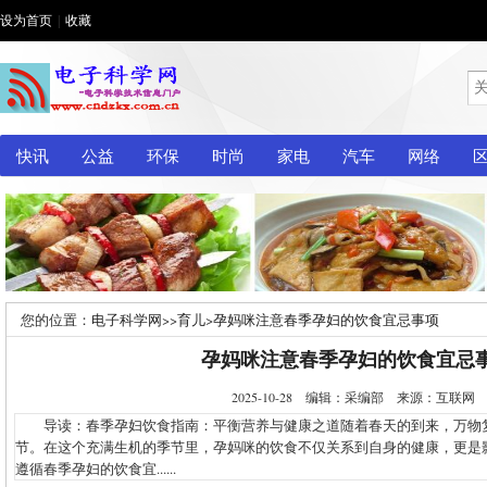
设为首页
|
收藏
快讯
公益
环保
时尚
家电
汽车
网络
您的位置：
电子科学网
>>
育儿
>
孕妈咪注意春季孕妇的饮食宜忌事项
孕妈咪注意春季孕妇的饮食宜忌
2025-10-28 编辑：采编部 来源：互联
导读：春季孕妇饮食指南：平衡营养与健康之道随着春天的到来，万物
节。在这个充满生机的季节里，孕妈咪的饮食不仅关系到自身的健康，更是
遵循春季孕妇的饮食宜......