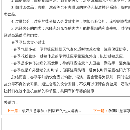
2. 高糖食品：高糖食品容易导致血糖波动，对孕妇和胎儿的健康不利
3. 咖啡因饮品：咖啡、浓茶等含有咖啡因的饮品会刺激神经系统，影
类饮品。
4. 过量盐分：过多的盐分摄入会导致水肿，增加心脏负担。应控制食
5. 未经烹饪的肉类：未经充分烹饪的肉类可能携带细菌和寄生虫，对
经过高温处理的肉类。
春季孕妇饮食小贴士
- 春季气候多变，孕妈咪应根据天气变化适时增减衣物，注意保暖防寒
- 春季花粉较多，过敏体质的孕妈咪应尽量避免外出，以防过敏反应。
- 春季是多种传染病的高发期，孕妈咪应注意个人卫生，勤洗手，避免
- 春季也是户外活动的好时节，但要注意防晒，避免长时间暴露在阳光
总结而言，春季孕妇的饮食应以均衡、清淡、富含营养为原则，同时注
盐分等不良饮食习惯。通过合理的饮食安排，不仅可以保障自身健康，还能
让我们在这个生机盎然的季节里，共同守护母婴的健康！
关键词：
上一篇：
孕妇注意事项：剖腹产的七大危害...
下一篇：
孕期注意事