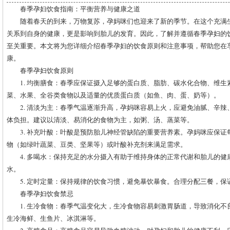
春季孕妇饮食指南：平衡营养与健康之道
随着春天的到来，万物复苏，孕妈咪们也迎来了新的季节。在这个充满
关系到自身的健康，更是影响到胎儿的发育。因此，了解并遵循春季孕妇的
至关重要。本文将为您详细介绍春季孕妇的饮食原则和注意事项，帮助您在
康。
春季孕妇饮食原则
1. 均衡膳食：春季应保证摄入足够的蛋白质、脂肪、碳水化合物、维
菜、水果、全谷类食物以及适量的优质蛋白质（如鱼、肉、蛋、奶等）。
2. 清淡为主：春季气温逐渐升高，孕妈咪容易上火，应避免油腻、辛
体负担。建议以清淡、易消化的食物为主，如粥、汤、蒸菜等。
3. 补充叶酸：叶酸是预防胎儿神经管缺陷的重要营养素。孕妈咪应保
物（如绿叶蔬菜、豆类、坚果等）或叶酸补充剂来满足需求。
4. 多喝水：保持充足的水分摄入有助于维持身体的正常代谢和胎儿的健
水。
5. 定时定量：保持规律的饮食习惯，避免暴饮暴食。合理分配三餐，保
春季孕妇饮食禁忌
1. 生冷食物：春季气温变化大，生冷食物容易刺激胃肠道，导致消化
生冷海鲜、生鱼片、冰淇淋等。