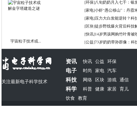
[
环保
]
八旬奶奶月入七千：银
[
家电
]
小虾“愚公移山”：丹霞米虾
[
家电
]
压力大白发能逆转？科
[
区块
]
徒步野线爆火背后科技
[
快讯
]
14岁男孩网购竹叶青被
宇宙粒子技术或...
[
公益
]
73岁奶奶带孙群像：科
资讯
快讯
公益
环保
电子
时尚
家电
汽车
科技
网络
区块
游戏
通信
关注最新电子科学技术
科学
科普
健康
家居
育儿
饮食
教育