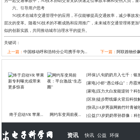
另一起交通事故中，5G技术协助交警支队快速定位事故车辆和受伤人员，显
六、引导用户思考
5G技术在城市交通管理中的应用，不仅能够提高交通效率，减少事故
层次的变革。随着5G技术的不断成熟和应用推广，未来城市交通管理将更
似的创新实践，共同推动城市治理水平的提升。
关键词：
上一篇：
中国移动呼和浩特分公司携手华为...
下一篇：
阿联酋物价
[
环保
]
八旬奶奶月入七千：银
[
家电
]
小虾“愚公移山”：丹霞米虾
[
家电
]
压力大白发能逆转？科
[
区块
]
徒步野线爆火背后科技
[
快讯
]
14岁男孩网购竹叶青被
终于启动VR 苹果...
网约车变局前夜...
[
公益
]
73岁奶奶带孙群像：科
资讯
快讯
公益
环保