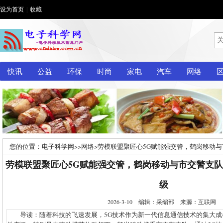
设为首页
|
收藏
快讯
公益
环保
时尚
家电
汽车
网络
您的位置：
电子科学网
>>
网络
>
劳模联盟聚匠心5G赋能强交管，鹤岗移动
级
劳模联盟聚匠心5G赋能强交管，鹤岗移动与市交警支
级
2026-3-10 编辑：采编部 来源：互联网
导读：随着科技的飞速发展，5G技术作为新一代信息通信技术的集大成