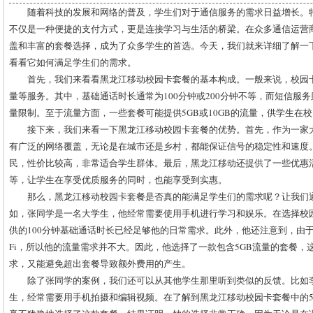
随着科技的发展和网络的普及，学生们对于通信服务的需求日益增长。
不仅是一种便捷的支付方式，更是连接学习与生活的桥梁。在众多通信运营
盖和丰富的套餐选择，成为了众多学生的首选。今天，我们就来详细了解一
看看它如何满足学生们的需求。
首先，我们来看看黑龙江移动校园卡套餐的基本构成。一般来说，校园
量等服务。其中，基础通话时长通常为100分钟或200分钟不等，而短信服
量限制。至于流量方面，一些套餐可能提供5GB或10GB的流量，供学生在
接下来，我们来看一下黑龙江移动校园卡套餐的优势。首先，作为一家
有广泛的网络覆盖，无论是在城市还是乡村，都能保证信号的稳定性和速度
民，性价比较高，非常适合学生群体。最后，黑龙江移动还提供了一些优惠
等，让学生在享受优质服务的同时，也能享受到实惠。
那么，黑龙江移动校园卡套餐是否真的能满足学生们的需求呢？让我们
如，张同学是一名大学生，他经常需要使用手机进行学习和娱乐。在选择校
供的100分钟基础通话时长已经足够他的日常需求。此外，他还注意到，由于
Fi，所以他的流量需求并不大。因此，他选择了一款包含5GB流量的套餐，
求，又能避免超出套餐导致额外费用的产生。
除了张同学的案例，我们还可以从其他学生那里听到类似的反馈。比如
生，经常需要用手机拍摄和编辑视频。在了解到黑龙江移动校园卡套餐中的5