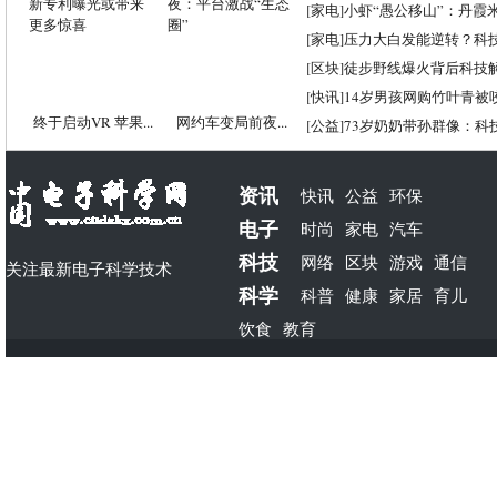
[
家电
]
小虾“愚公移山”：丹霞米虾
[
家电
]
压力大白发能逆转？科
[
区块
]
徒步野线爆火背后科技
[
快讯
]
14岁男孩网购竹叶青被
终于启动VR 苹果...
网约车变局前夜...
[
公益
]
73岁奶奶带孙群像：科
资讯
快讯
公益
环保
电子
时尚
家电
汽车
科技
网络
区块
游戏
通信
关注最新电子科学技术
科学
科普
健康
家居
育儿
饮食
教育