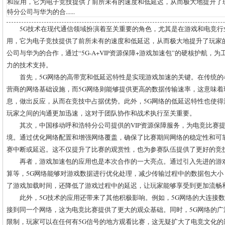
和应用，它为电子竞技提供了前所未有的速度和低延迟，从而极大地提升了
特分公司与华为的合......
5G技术在现代通信领域扮演着至关重要的角色，尤其是在游戏和电竞行
用，它为电子竞技提供了前所未有的速度和低延迟，从而极大地提升了玩家
公司与华为的合作，通过“5G-A+VIP资源保障+游戏加速包”的硬核护航，
力的技术支持。
首先，5G网络的高带宽和低延迟特性是实现游戏加速的关键。在传统的
营商的网络基础设施，而5G网络则能够提供更高的数据传输速率，这意味
息，做出反应，从而在竞技中占据优势。此外，5G网络的低延迟特性也使
玩家之间的沟通更加迅速，这对于团队协作和战术执行至关重要。
其次，中国移动呼和浩特分公司提供的VIP资源保障服务，为电竞比赛
境。通过优化网络配置和增强网络覆盖，确保了比赛期间网络的稳定性和可
赛中断或延迟。这不仅提升了比赛的观赏性，也为参赛队伍提供了更好的竞
再者，游戏加速包的应用也是本次合作的一大亮点。通过引入先进的游
算等，5G网络能够对游戏数据进行优化处理，减少传输过程中的数据包大
了游戏加载时间，还降低了游戏过程中的延迟，让玩家能够享受到更加流畅
此外，5G技术的应用还带来了其他积极影响。例如，5G网络的大连接
接到同一个网络，这为电竞比赛提供了更大的观众基础。同时，5G网络的
限制，玩家可以在任何有5G信号的地方观看比赛，这无疑扩大了电竞文化的