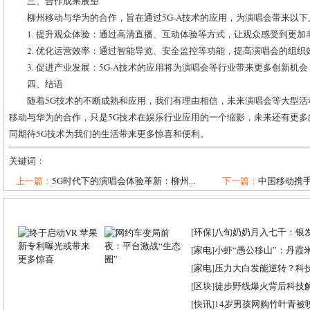
三、合作成果展望
柳州移动与华为的合作，旨在通过5G-A技术的应用，为演唱会带来以
1. 提升观众体验：通过高清直播、互动体验等方式，让观众感受到更
2. 优化运营效率：通过智能导览、安全监控等功能，提高演唱会的组织
3. 促进产业发展：5G-A技术的应用将为演唱会等行业带来更多创新机
四、结语
随着5G技术的不断成熟和应用，我们有理由相信，未来演唱会等大型
移动与华为的合作，只是5G技术在娱乐行业应用的一个缩影，未来还有更
同期待5G技术为我们的生活带来更多惊喜和便利。
关键词：
上一篇：
5G时代下的演唱会体验革新：柳州...
下一篇：
中国移动携手
[
环保
]
八旬奶奶月入七千：银
[
家电
]
小虾“愚公移山”：丹霞米虾
[
家电
]
压力大白发能逆转？科
[
区块
]
徒步野线爆火背后科技
[
快讯
]
14岁男孩网购竹叶青被