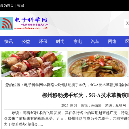
设为首页
|
收藏
快讯
公益
环保
时尚
家电
汽车
网络
您的位置：
电子科学网
>>
网络
>
柳州移动携手华为，5G-A技术革新演唱会体
柳州移动携手华为，5G-A技术革新演
2025-10-31 编辑：采编部 来源：互联
导读：随着5G技术的飞速发展，其在各行各业的应用越来越广泛，特别是
众带来了前所未有的视听享受。近日，柳州移动与华为强强联手，共同推进5
力于提升整场演唱会......