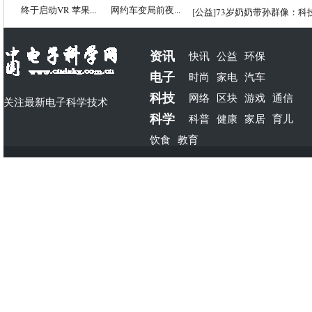
终于启动VR 苹果...
网约车变局前夜...
[
公益
]
73岁奶奶带孙群像：科
资讯
快讯
公益
环保
电子
时尚
家电
汽车
科技
网络
区块
游戏
通信
关注最新电子科学技术
科学
科普
健康
家居
育儿
饮食
教育