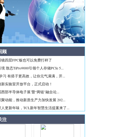
回顾
眼镜四层FPC板也可以免费打样了
 致态TiPro9000引领个人存储PCIe 5...
ice学习 有搭子更高效，让你元气满满，开...
创新实验室开放平台，正式启动！
西部半导体电子展 暨“两链”融合论...
聚动能，推动新质生产力加快发展 202...
人更新年味，TCL新年智慧生活提案来了...
关注