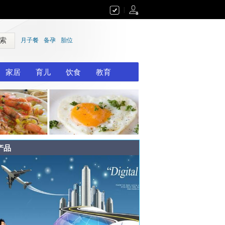
|
 索
月子餐
备孕
胎位
家居
育儿
饮食
教育
产品