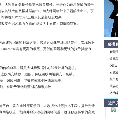
速、大容量的数据传输需求日益增长。光纤作为信息传输的骨干
则以其强大的数据处理能力，为光纤网络带来了新的生命力。亨
即将在MWC2026上展示其最新研发成果
新技术将如何改变全球AI算力互联的现状？本文将为您揭晓答案。
于光纤的高速数据传输解决方案。它通过优化光纤网络架构，实现数据
经典
iberLane具有更高的带宽、更低的延迟和更强的抗干扰能力，
智能
银翼新境
Off
00Tbps的传输速率，满足大规模数据中心和云计算的需求。
泰克
ne的延迟仅为几纳秒，远低于传统铜线网络的几十毫秒。
第二届
远高于铜线网络，能够有效减少网络故障率。
展会积
节能，有助于降低能源消耗和碳排放。
敢为家
近日
工智能平台，旨在通过深度学习、大数据分析等技术手段，提升光纤
时监测网络状态，预测并解决潜在的网络问题，确保数据传输的高效