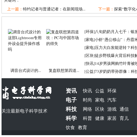
关键词：
上一篇：
特约记者与普通记者：在新闻现场...
下一篇：
探索“数字化+
[
环保
]
八旬奶奶月入七千：银
[
家电
]
小虾“愚公移山”：丹霞米虾
[
家电
]
压力大白发能逆转？科
[
区块
]
徒步野线爆火背后科技
[
快讯
]
14岁男孩网购竹叶青被
调音台式设计的...
复盘联想第四道...
[
公益
]
73岁奶奶带孙群像：科
资讯
快讯
公益
环保
电子
时尚
家电
汽车
科技
网络
区块
游戏
通信
关注最新电子科学技术
科学
科普
健康
家居
育儿
饮食
教育