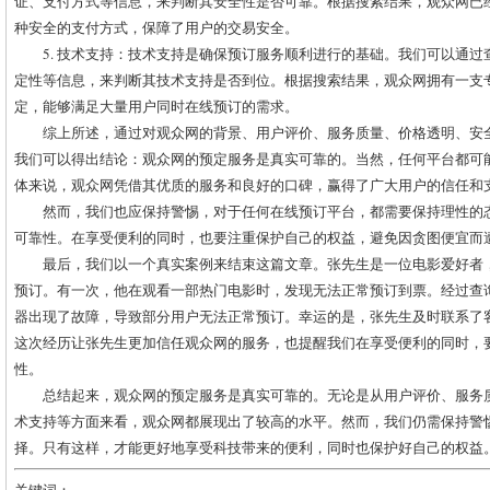
证、支付方式等信息，来判断其安全性是否可靠。根据搜索结果，观众网已
种安全的支付方式，保障了用户的交易安全。
5. 技术支持：技术支持是确保预订服务顺利进行的基础。我们可以通
定性等信息，来判断其技术支持是否到位。根据搜索结果，观众网拥有一支
定，能够满足大量用户同时在线预订的需求。
综上所述，通过对观众网的背景、用户评价、服务质量、价格透明、安
我们可以得出结论：观众网的预定服务是真实可靠的。当然，任何平台都可
体来说，观众网凭借其优质的服务和良好的口碑，赢得了广大用户的信任和
然而，我们也应保持警惕，对于任何在线预订平台，都需要保持理性的
可靠性。在享受便利的同时，也要注重保护自己的权益，避免因贪图便宜而
最后，我们以一个真实案例来结束这篇文章。张先生是一位电影爱好者
预订。有一次，他在观看一部热门电影时，发现无法正常预订到票。经过查
器出现了故障，导致部分用户无法正常预订。幸运的是，张先生及时联系了
这次经历让张先生更加信任观众网的服务，也提醒我们在享受便利的同时，
性。
总结起来，观众网的预定服务是真实可靠的。无论是从用户评价、服务
术支持等方面来看，观众网都展现出了较高的水平。然而，我们仍需保持警
择。只有这样，才能更好地享受科技带来的便利，同时也保护好自己的权益