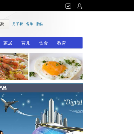
|
 索
月子餐
备孕
胎位
家居
育儿
饮食
教育
产品