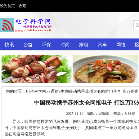
设为首页
|
收藏
快讯
公益
环保
时尚
家电
汽车
网络
您的位置：
电子科学网
>>
通信
>
中国移动携手苏州太仓同维电子 打造万兆光
中国移动携手苏州太仓同维电子 打造万兆
2025-11-16 编辑：采编部 来源：互联
导读：随着信息技术的飞速发展，网络速度已成为衡量一个国家科技实
日，中国移动与苏州太仓同维电子强强联手，共同建成了一座万兆光网试点
国在高速网络建设领域......