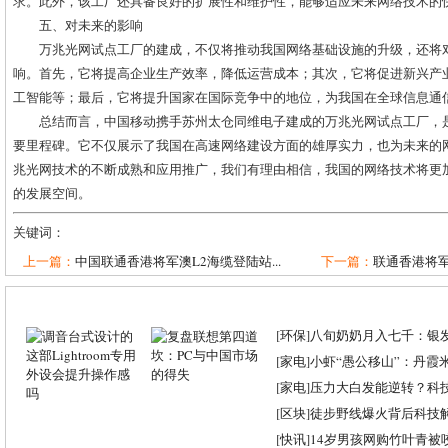
求。此外，该工厂还具备良好的扩展性和维护性，能够适应未来网络技术的
五、对未来的影响
万兆光网试点工厂的建成，不仅将推动我国网络基础设施的升级，还将
响。首先，它将提高企业生产效率，降低运营成本；其次，它将促进新兴产
工智能等；最后，它将提升国家在国际竞争中的地位，为我国在全球信息通
总结而言，中国移动携手苏州太仓同维电子建成的万兆光网试点工厂，
要里程碑。它不仅展示了我国在高速网络建设方面的雄厚实力，也为未来的
兆光网技术的不断成熟和应用推广，我们有理由相信，我国的网络技术将更
的发展空间。
关键词：
上一篇：
中国联通香港将军澳L2海缆登陆站...
下一篇：
联通香港将军
[
环保
]
八旬奶奶月入七千：银
[
家电
]
小虾“愚公移山”：丹霞米虾
[
家电
]
压力大白发能逆转？科
[
区块
]
徒步野线爆火背后科技
[
快讯
]
14岁男孩网购竹叶青被