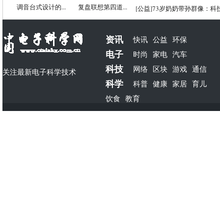
调音台式设计的...
复盘联想第四道...
[
公益
]
73岁奶奶带孙群像：科
资讯
快讯
公益
环保
电子
时尚
家电
汽车
科技
网络
区块
游戏
通信
关注最新电子科学技术
科学
科普
健康
家居
育儿
饮食
教育