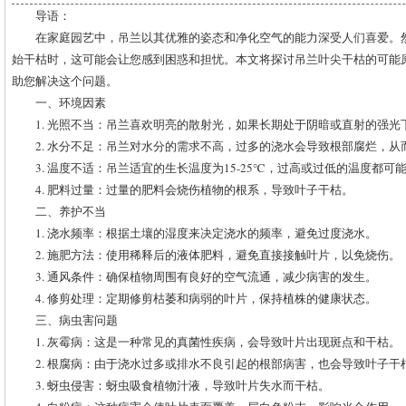
导语：
在家庭园艺中，吊兰以其优雅的姿态和净化空气的能力深受人们喜爱。
始干枯时，这可能会让您感到困惑和担忧。本文将探讨吊兰叶尖干枯的可能
助您解决这个问题。
一、环境因素
1. 光照不当：吊兰喜欢明亮的散射光，如果长期处于阴暗或直射的强光
2. 水分不足：吊兰对水分的需求不高，过多的浇水会导致根部腐烂，从
3. 温度不适：吊兰适宜的生长温度为15-25℃，过高或过低的温度都可
4. 肥料过量：过量的肥料会烧伤植物的根系，导致叶子干枯。
二、养护不当
1. 浇水频率：根据土壤的湿度来决定浇水的频率，避免过度浇水。
2. 施肥方法：使用稀释后的液体肥料，避免直接接触叶片，以免烧伤。
3. 通风条件：确保植物周围有良好的空气流通，减少病害的发生。
4. 修剪处理：定期修剪枯萎和病弱的叶片，保持植株的健康状态。
三、病虫害问题
1. 灰霉病：这是一种常见的真菌性疾病，会导致叶片出现斑点和干枯。
2. 根腐病：由于浇水过多或排水不良引起的根部病害，也会导致叶子干
3. 蚜虫侵害：蚜虫吸食植物汁液，导致叶片失水而干枯。