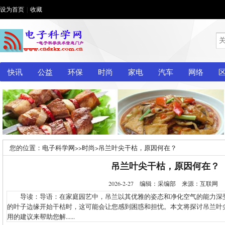
设为首页
|
收藏
快讯
公益
环保
时尚
家电
汽车
网络
您的位置：
电子科学网
>>
时尚
>
吊兰叶尖干枯，原因何在？
吊兰叶尖干枯，原因何在？
2026-2-27 编辑：采编部 来源：互联网
导读：导语：在家庭园艺中，吊兰以其优雅的姿态和净化空气的能力深
的叶子边缘开始干枯时，这可能会让您感到困惑和担忧。本文将探讨吊兰叶
用的建议来帮助您解......