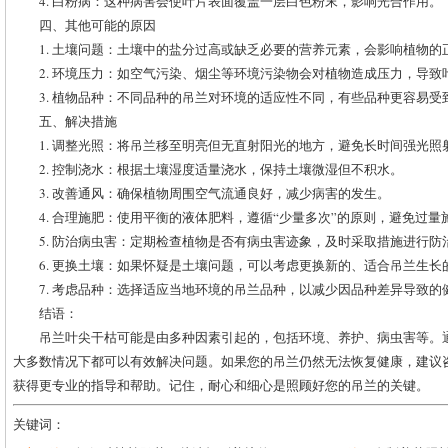
4. 白粉病：这种病害会使叶片表面覆盖一层白色粉末，影响光合作用。
四、其他可能的原因
1. 土壤问题：土壤中的盐分过高或缺乏必要的营养元素，会影响植物的
2. 环境压力：如空气污染、烟尘等环境污染物会对植物造成压力，导致
3. 植物品种：不同品种的吊兰对环境的适应性不同，有些品种更容易受
五、解决措施
1. 调整光照：将吊兰移至明亮但无直射阳光的地方，避免长时间强光照
2. 控制浇水：根据土壤湿度适量浇水，保持土壤微湿但不积水。
3. 改善通风：确保植物周围空气流通良好，减少病害的发生。
4. 合理施肥：使用平衡的液体肥料，遵循“少量多次”的原则，避免过量
5. 防治病虫害：定期检查植物是否有病虫害迹象，及时采取措施进行防
6. 更换土壤：如果怀疑是土壤问题，可以考虑更换新的、适合吊兰生长
7. 考虑品种：选择适应当地环境的吊兰品种，以减少因品种差异导致的
结语：
吊兰叶尖干枯可能是由多种因素引起的，包括环境、养护、病虫害等。
大多数情况下都可以有效解决问题。如果您的吊兰仍然无法恢复健康，建议
获得更专业的指导和帮助。记住，耐心和细心是照顾好您的吊兰的关键。
关键词：