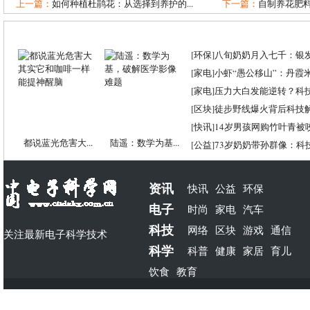
上一篇：
如何种植杜鹃花：从选择到养护的...
下一篇：
自制养花肥料
[
环保
]
八旬奶奶月入七千：银
[
家电
]
小虾“愚公移山”：丹霞米虾
[
家电
]
压力大白发能逆转？科
[
区块
]
徒步野线爆火背后科技
[
快讯
]
14岁男孩网购竹叶青被
都说蓝光危害大...
陆遥：数学为基...
[
公益
]
73岁奶奶带孙群像：科
资讯
快讯
公益
环保
电子
时尚
家电
汽车
科技
网络
区块
游戏
通信
关注最新电子科学技术
科学
科普
健康
家居
育儿
饮食
教育