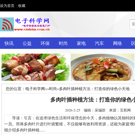
设为首页
|
收藏
快讯
公益
环保
时尚
家电
汽车
网络
您的位置：
电子科学网
>>
时尚
>
多肉叶插种植方法：打造你的绿色小天地
多肉叶插种植方法：打造你的绿色
2026-2-25 编辑：采编部 来源：互联网
导读：引言：在追求绿色生活和环保理念的今天，多肉植物以其独特的
一员。而将多肉叶片进行叶插繁殖，不仅能够有效利用资源，还能为家庭增
细介绍多肉叶插种植......