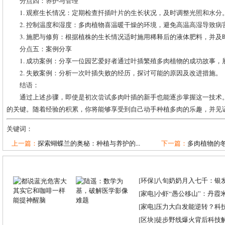
分点四：养护与管理
1. 观察生长情况：定期检查扦插叶片的生长状况，及时调整光照和水分
2. 控制温度和湿度：多肉植物喜温暖干燥的环境，避免高温高湿导致病
3. 施肥与修剪：根据植株的生长情况适时施用稀释后的液体肥料，并及
分点五：案例分享
1. 成功案例：分享一位园艺爱好者通过叶插繁殖多肉植物的成功故事，
2. 失败案例：分析一次叶插失败的经历，探讨可能的原因及改进措施。
结语：
通过上述步骤，即使是初次尝试多肉叶插的新手也能逐步掌握这一技术
的关键。随着经验的积累，你将能够享受到自己动手种植多肉的乐趣，并见
关键词：
上一篇：
探索蝴蝶兰的奥秘：种植与养护的...
下一篇：
多肉植物的
[
环保
]
八旬奶奶月入七千：银
[
家电
]
小虾“愚公移山”：丹霞米虾
[
家电
]
压力大白发能逆转？科
[
区块
]
徒步野线爆火背后科技