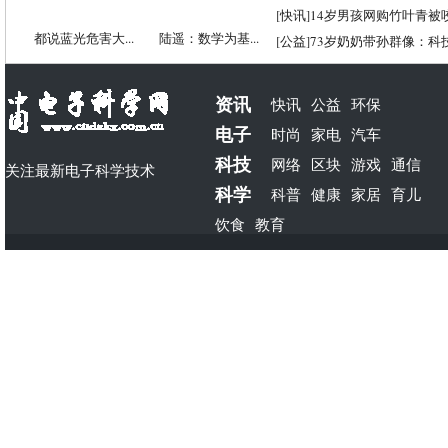
[
快讯
]
14岁男孩网购竹叶青被
都说蓝光危害大...
陆遥：数学为基...
[
公益
]
73岁奶奶带孙群像：科
资讯
快讯
公益
环保
电子
时尚
家电
汽车
科技
网络
区块
游戏
通信
关注最新电子科学技术
科学
科普
健康
家居
育儿
饮食
教育