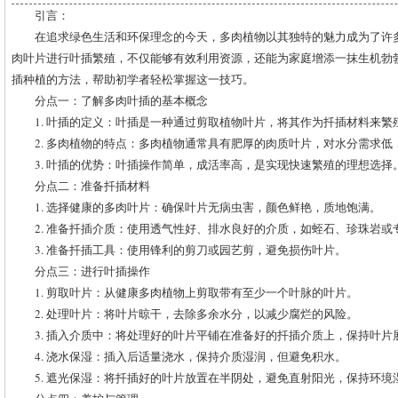
引言：
在追求绿色生活和环保理念的今天，多肉植物以其独特的魅力成为了许
肉叶片进行叶插繁殖，不仅能够有效利用资源，还能为家庭增添一抹生机勃
插种植的方法，帮助初学者轻松掌握这一技巧。
分点一：了解多肉叶插的基本概念
1. 叶插的定义：叶插是一种通过剪取植物叶片，将其作为扦插材料来繁
2. 多肉植物的特点：多肉植物通常具有肥厚的肉质叶片，对水分需求低
3. 叶插的优势：叶插操作简单，成活率高，是实现快速繁殖的理想选择
分点二：准备扦插材料
1. 选择健康的多肉叶片：确保叶片无病虫害，颜色鲜艳，质地饱满。
2. 准备扦插介质：使用透气性好、排水良好的介质，如蛭石、珍珠岩或
3. 准备扦插工具：使用锋利的剪刀或园艺剪，避免损伤叶片。
分点三：进行叶插操作
1. 剪取叶片：从健康多肉植物上剪取带有至少一个叶脉的叶片。
2. 处理叶片：将叶片晾干，去除多余水分，以减少腐烂的风险。
3. 插入介质中：将处理好的叶片平铺在准备好的扦插介质上，保持叶片
4. 浇水保湿：插入后适量浇水，保持介质湿润，但避免积水。
5. 遮光保湿：将扦插好的叶片放置在半阴处，避免直射阳光，保持环境