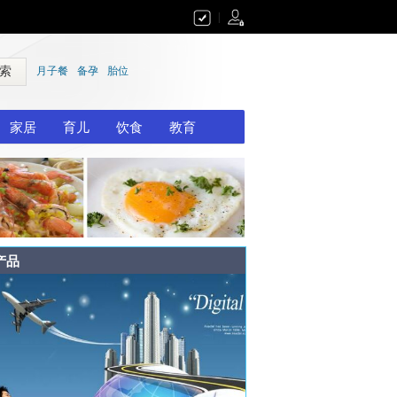
|
 索
月子餐
备孕
胎位
家居
育儿
饮食
教育
产品