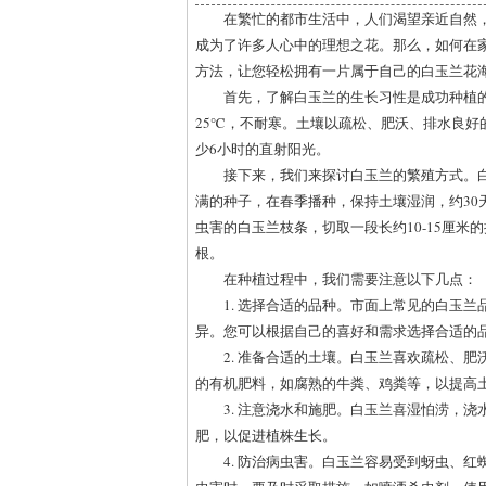
在繁忙的都市生活中，人们渴望亲近自然
成为了许多人心中的理想之花。那么，如何在
方法，让您轻松拥有一片属于自己的白玉兰花
首先，了解白玉兰的生长习性是成功种植
25℃，不耐寒。土壤以疏松、肥沃、排水良
少6小时的直射阳光。
接下来，我们来探讨白玉兰的繁殖方式。
满的种子，在春季播种，保持土壤湿润，约30
虫害的白玉兰枝条，切取一段长约10-15厘米
根。
在种植过程中，我们需要注意以下几点：
1. 选择合适的品种。市面上常见的白玉
异。您可以根据自己的喜好和需求选择合适的
2. 准备合适的土壤。白玉兰喜欢疏松、
的有机肥料，如腐熟的牛粪、鸡粪等，以提高
3. 注意浇水和施肥。白玉兰喜湿怕涝，
肥，以促进植株生长。
4. 防治病虫害。白玉兰容易受到蚜虫、