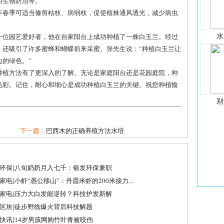
用生物防治等。
每年春季可适当修剪枯枝、病弱枝，促使植株通风透光，减少病虫
水
一位园艺爱好者，他在自家阳台上成功种植了一株白玉兰。经过
，还吸引了许多蜜蜂和蝴蝶前来采蜜。张先生说：“种植白玉兰让
的绿色。”
种植方法有了更深入的了解。无论是家庭阳台还是花园庭院，种
色彩。记住，耐心和细心是成功种植白玉兰的关键。祝您种植愉
别
下一篇：
巴西木的正确养殖方法水培
环保
]
八旬奶奶月入七千：银发环保兼职
家电
]
小虾“愚公移山”：丹霞米虾的200米接力...
家电
]
压力大白发能逆转？科技护发新解
区块
]
徒步野线爆火背后科技解题
快讯
]
14岁男孩网购竹叶青被咬伤