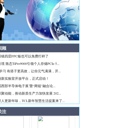
回顾
眼镜四层FPC板也可以免费打样了
 致态TiPro9000引领个人存储PCIe 5...
ice学习 有搭子更高效，让你元气满满，开...
创新实验室开放平台，正式启动！
西部半导体电子展 暨“两链”融合论...
聚动能，推动新质生产力加快发展 202...
人更新年味，TCL新年智慧生活提案来了...
关注