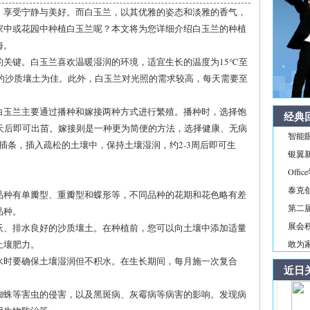
，享受宁静与美好。而白玉兰，以其优雅的姿态和淡雅的香气，
家中或花园中种植白玉兰呢？本文将为您详细介绍白玉兰的种植
海。
的关键。白玉兰喜欢温暖湿润的环境，适宜生长的温度为15℃至
好的沙质壤土为佳。此外，白玉兰对光照的需求较高，每天需要至
白玉兰主要通过播种和嫁接两种方式进行繁殖。播种时，选择饱
经典
天后即可出苗。嫁接则是一种更为简便的方法，选择健康、无病
智能
的插条，插入疏松的土壤中，保持土壤湿润，约2-3周后即可生
银翼新境
Off
泰克
兰品种有单瓣型、重瓣型和蝶形等，不同品种的花期和花色略有差
第二届
品种。
展会积
肥沃、排水良好的沙质壤土。在种植前，您可以向土壤中添加适量
土壤肥力。
敢为家
浇水时要确保土壤湿润但不积水。在生长期间，每月施一次复合
近日
红蜘蛛等害虫的侵害，以及黑斑病、灰霉病等病害的影响。发现病