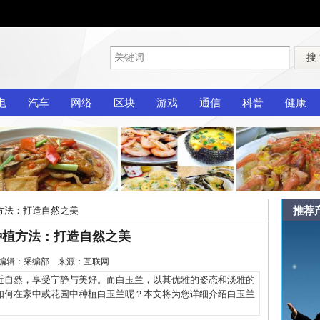
搜
电
汽车
网络
区块
游戏
通信
科普
健康
推荐
方法：打造自然之美
种植方法：打造自然之美
-25 编辑：采编部 来源：互联网
自然，享受宁静与美好。而白玉兰，以其优雅的姿态和淡雅的
如何在家中或花园中种植白玉兰呢？本文将为您详细介绍白玉兰