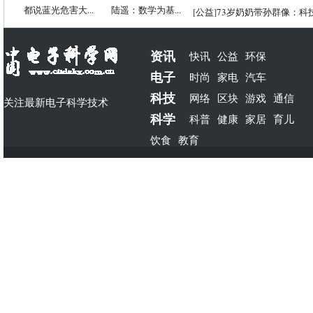
都说蓝光危害大...
陆遥：数学为基...
[
公益
]
73岁奶奶带孙群像：科
资讯
快讯
公益
环保
电子
时尚
家电
汽车
科技
网络
区块
游戏
通信
关注最新电子科学技术
科学
科普
健康
家居
育儿
饮食
教育