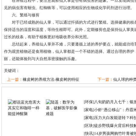
在养殖过程中，要注意观察仙人掌是否有病虫害的迹象。一旦发现病虫
见的病虫害有蚜虫、红蜘蛛等，可以使用相应的生物或化学药剂进行治理。
六、繁殖与修剪
对于已经成熟的仙人掌，可以通过扦插的方式进行繁殖。选择健康的枝
保持适当的湿度和温度，等待生根即可。此外，定期修剪也是保持仙人掌美
过长的枝条，有助于植株更好地吸收养分和光照。
总结起来，养殖仙人掌并不难，只要遵循上述的养护要点，就能成功培
作为观赏植物还是食用植物，仙人掌都是一个不错的选择。通过合理的养护
丽，还能体验到与大自然亲密接触的乐趣。
关键词：
上一篇：
橡皮树的养殖方法-橡皮树的特征
下一篇：
仙人球的种类
[
环保
]
八旬奶奶月入七千：银
[
家电
]
小虾“愚公移山”：丹霞米虾
[
家电
]
压力大白发能逆转？科
[
区块
]
徒步野线爆火背后科技
[
快讯
]
14岁男孩网购竹叶青被