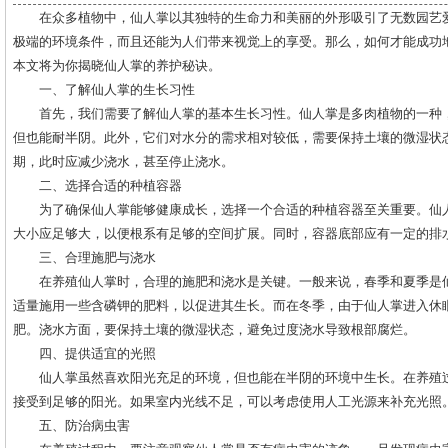
在众多植物中，仙人掌以其独特的生命力和美丽的外形吸引了无数园艺
极端的环境条件，而且还能为人们带来视觉上的享受。那么，如何才能成功
本文将为你揭晓仙人掌的养护秘诀。
一、了解仙人掌的生长习性
首先，我们需要了解仙人掌的基本生长习性。仙人掌是多肉植物的一种
但也能耐半阴。此外，它们对水分的需求相对较低，需要保持土壤的微湿状
期，此时应减少浇水，甚至停止浇水。
二、选择合适的种植容器
为了确保仙人掌能够健康成长，选择一个合适的种植容器至关重要。仙
大小应足够大，以便根系有足够的空间扩展。同时，容器底部应有一定的排
三、合理施肥与浇水
在养殖仙人掌时，合理的施肥和浇水是关键。一般来说，春季和夏季是
适量施用一些含磷钾的肥料，以促进其生长。而在冬季，由于仙人掌进入休
肥。浇水方面，要保持土壤的微湿状态，避免过度浇水导致根部腐烂。
四、提供适宜的光照
仙人掌虽然喜欢阳光充足的环境，但也能在半阴的环境中生长。在养殖
接受到足够的阳光。如果室内光线不足，可以考虑使用人工光源来补充光照
五、防治病虫害