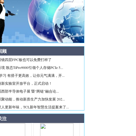
回顾
眼镜四层FPC板也可以免费打样了
 致态TiPro9000引领个人存储PCIe 5...
ice学习 有搭子更高效，让你元气满满，开...
创新实验室开放平台，正式启动！
西部半导体电子展 暨“两链”融合论...
聚动能，推动新质生产力加快发展 202...
人更新年味，TCL新年智慧生活提案来了...
关注