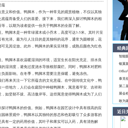
意蕴
在意义和价值。鸭脚木，作为一种常见的观赏植物，不仅以其独
化底蕴而备受人们的喜爱。接下来，我们将深入探讨鸭脚木的相
语等，以期为读者提供一份关于鸭脚木的全面了解。
。鸭脚木是一种常绿灌木或小乔木，高度可达3-5米。其叶片呈
富有光泽。最为引人注目的是其独特的花序，通常为圆锥状，花
都可见其绽放。此外，鸭脚木的果实呈球形，成熟后颜色为红色
经典
智能
性。鸭脚木喜欢温暖湿润的环境，适宜生长在阳光充足、排水良
银翼新境
壤的湿润度，避免过度浇水导致根部腐烂。同时，鸭脚木对肥料
Off
生负面影响。在冬季，鸭脚木需要注意保暖，避免冻伤。
泰克
我们再来关注一下它所蕴含的文化意蕴。在中国传统文化中，鸭
第二届
在一些地方，人们会在庭院中种植鸭脚木，寓意着平安、吉祥和
展会积
意，如坚韧不拔、高洁傲岸等。这些寓意使得鸭脚木成为了人们
敢为家
来探讨鸭脚木的价值。例如，鸭脚木在园艺设计中具有很高的应
近日
在园林景观中，鸭脚木以其独特的形态和色彩吸引了众多游客的
还具有一定的药用价值，其叶子和果实可以入药，具有清热解