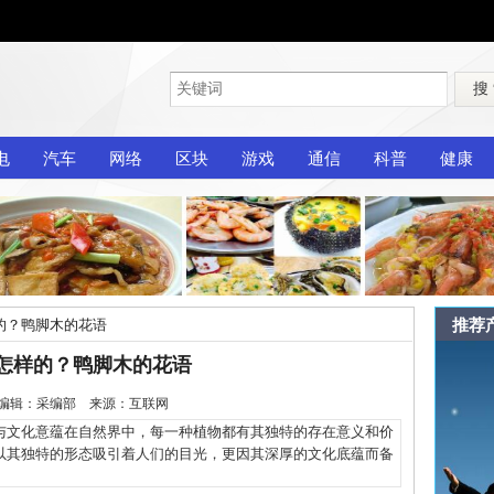
搜
电
汽车
网络
区块
游戏
通信
科普
健康
推荐
的？鸭脚木的花语
怎样的？鸭脚木的花语
-14 编辑：采编部 来源：互联网
文化意蕴在自然界中，每一种植物都有其独特的存在意义和价
以其独特的形态吸引着人们的目光，更因其深厚的文化底蕴而备