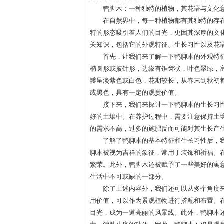
鸭脚木：一种独特的植物，其花语与文化
在自然界中，每一种植物都有其独特的存
特的形态吸引着人们的目光，更因其深厚的文
关知识，包括它的外观特征、生长习性以及花
首先，让我们来了解一下鸭脚木的外观特征
椭圆形或披针形，边缘有锯齿状，叶色翠绿，
瓣呈淡紫色或白色，花期较长，从春末到秋初
或黑色，具有一定的观赏价值。
接下来，我们来探讨一下鸭脚木的生长习
好的土壤中。在养护过程中，需要注意保持土
的需求不高，过多的施肥反而可能对其生长产
了解了鸭脚木的基本特征和生长习性后，
脚木被视为吉祥的象征，常用于装饰和祈福。
繁荣。此外，鸭脚木还被赋予了一些美好的寓
生活中不可或缺的一部分。
除了上述内容外，我们还可以从多个角度
用价值，可以作为景观植物进行搭配和布置。
目光，成为一道亮丽的风景线。此外，鸭脚木