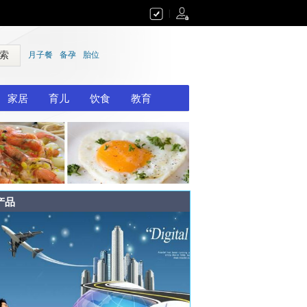
|
 索
月子餐
备孕
胎位
家居
育儿
饮食
教育
产品