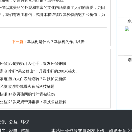
赏植物，更是兼具实用价值的绿色资源。
不仅以其美丽的外观和丰富的文化内涵赢得了人们的喜爱，更因
中，我们有理由相信，鸭脚木将继续以其独特的魅力和价值，为
水
下一篇：
幸福树是什么？幸福树的作用及养...
别
环保
]
八旬奶奶月入七千：银发环保兼职
家电
]
小虾“愚公移山”：丹霞米虾的200米接力...
家电
]
压力大白发能逆转？科技护发新解
区块
]
徒步野线爆火背后科技解题
快讯
]
14岁男孩网购竹叶青被咬伤
公益
]
73岁奶奶带孙群像：科技公益新解
快讯
公益
环保
时尚
家电
汽车
本站部分资源来自网友上传，如果无意之