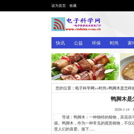
设为首页
|
收藏
快讯
公益
环保
时尚
家
您的位置：
电子科学网
>>
时尚
>
鸭脚木是怎样
鸭脚木是
2026-1
导读：鸭脚木：一种独特的植物，其花语与
值。鸭脚木，作为一种常见的观赏植物，不仅
受人们的喜爱。接下......