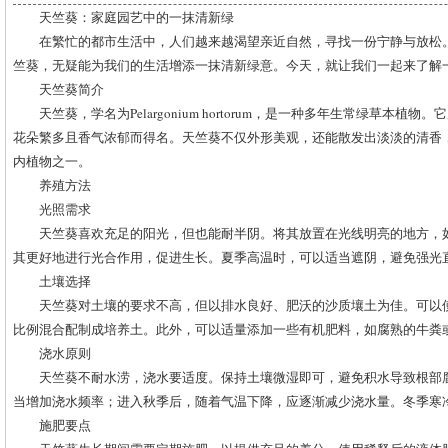
天竺葵：家庭园艺中的一抹清新绿
在繁忙的都市生活中，人们越来越渴望亲近自然，寻找一份宁静与放松
竺葵，无疑能为我们的生活增添一抹清新绿意。今天，就让我们一起来了解
天竺葵简介
天竺葵，学名为Pelargonium hortorum，是一种多年生常绿草本
花朵繁多且香气浓郁而得名。天竺葵不仅外形美观，还能散发出淡淡的清香
内植物之一。
养殖方法
光照需求
天竺葵喜欢充足的阳光，但也能耐半阴。将其放置在光线明亮的地方，
其更好地进行光合作用，促进生长。夏季高温时，可以适当遮阴，避免强光
土壤选择
天竺葵对土壤的要求不高，但以排水良好、肥沃的沙质壤土为佳。可以使用
比例混合配制成培养土。此外，可以适量添加一些有机肥料，如腐熟的牛粪
浇水原则
天竺葵不耐水涝，浇水要适度。保持土壤微湿即可，避免积水导致根部
当增加浇水频率；进入秋季后，随着气温下降，应逐渐减少浇水量。冬季寒
施肥要点