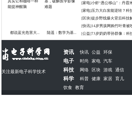
[
家电
]
小虾“愚公移山”：丹霞米虾
[
家电
]
压力大白发能逆转？科
[
区块
]
徒步野线爆火背后科技
[
快讯
]
14岁男孩网购竹叶青被
都说蓝光危害大...
陆遥：数学为基...
[
公益
]
73岁奶奶带孙群像：科
资讯
快讯
公益
环保
电子
时尚
家电
汽车
科技
网络
区块
游戏
通信
关注最新电子科学技术
科学
科普
健康
家居
育儿
饮食
教育