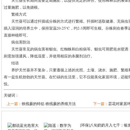
天竺葵生长期间需要定期施肥，以提供充足的养分。使用稀释后的液体
过量施肥，以免烧根。
繁殖方式
天竺葵可以通过扦插或分株的方式进行繁殖。扦插时选取健康、无病虫害的
插入湿润的培养土中，保持室温20-25℃，约2-3周即可生根。分株则在春
直接种植即可。
病虫害防治
天竺葵常见的病虫害有蚜虫、红蜘蛛和白粉病等。蚜虫可用肥皂水喷洒
则需加强通风，降低湿度，并使用相应的杀菌剂治疗。
结语
养护天竺葵并不复杂，只要遵循上述的光照、土壤、浇水、施肥、繁殖
有一盆生机勃勃的天竺葵。在忙碌的生活里，它不仅能美化家居环境，还能
悦。
关键词：
上一篇：
铁线蕨的特征-铁线蕨的养殖方法
下一篇：
昙花对家居环
[
环保
]
八旬奶奶月入七千：银