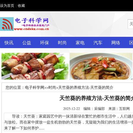
设为首页
|
收藏
快讯
公益
环保
时尚
家电
汽车
网络
您的位置：
电子科学网
>>
时尚
>
天竺葵的养殖方法-天竺葵的简介
天竺葵的养殖方法-天竺葵的简
2025-12-22 编辑：采编部 来源：互联
导读：天竺葵：家庭园艺中的一抹清新绿在繁忙的都市生活中，人们越
与放松。而在家中摆放一盆生机勃勃的天竺葵，无疑能为我们的生活增添一
来了解一下如何养护......