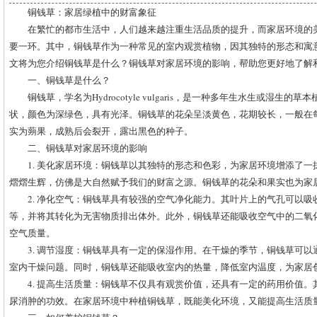
铜钱草：家居绿植中的财富象征
在繁忙的都市生活中，人们越来越注重生活品质的提升，而家居环境的
要一环。其中，铜钱草作为一种常见的室内观赏植物，因其独特的形态和寓
文将为您介绍铜钱草是什么？铜钱草对家居环境的影响，帮助您更好地了解
一、铜钱草是什么？
铜钱草，学名为Hydrocotyle vulgaris，是一种多年生水生或湿生
状，颜色为深绿色，具有光泽。铜钱草的花朵呈淡黄色，花期较长，一般在每
实为蒴果，成熟后会裂开，露出黑色的种子。
二、铜钱草对家居环境的影响
1. 美化家居环境：铜钱草以其独特的形态和色彩，为家居环境增添了
熠熠生辉，仿佛是大自然赋予我们的财富之源。铜钱草的花朵和果实也为家
2. 净化空气：铜钱草具有较强的空气净化能力。其叶片上的气孔可以
等，并将其转化为无害物质排出体外。此外，铜钱草还能吸收空气中的二氧
空气质量。
3. 调节湿度：铜钱草具有一定的保湿作用。在干燥的季节，铜钱草可
室内干燥问题。同时，铜钱草还能吸收室内的热量，降低室内温度，为家居
4. 提高生活质量：铜钱草不仅具有观赏价值，还具有一定的药用价值
尿消肿的功效。在家居环境中种植铜钱草，既能美化环境，又能提高生活质