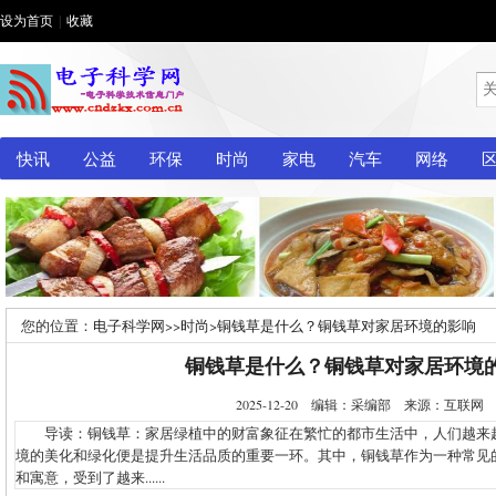
设为首页
|
收藏
快讯
公益
环保
时尚
家电
汽车
网络
您的位置：
电子科学网
>>
时尚
>
铜钱草是什么？铜钱草对家居环境的影响
铜钱草是什么？铜钱草对家居环境
2025-12-20 编辑：采编部 来源：互联
导读：铜钱草：家居绿植中的财富象征在繁忙的都市生活中，人们越来
境的美化和绿化便是提升生活品质的重要一环。其中，铜钱草作为一种常见
和寓意，受到了越来......