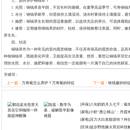
三、如何养护铜钱草？
1. 光照：铜钱草喜半阴，不宜长时间暴晒。在夏季高温季节，可将铜
2. 水分：铜钱草耐旱，但需保持土壤湿润。浇水时要保持土壤微湿，
3. 施肥：铜钱草生长期间需适量施肥，以提供充足的养分。可选择腐
4. 修剪：定期修剪铜钱草的枯叶、枯枝，保持植株整洁美观。同时，
芽生长。
四、结语
铜钱草作为一种常见的室内观赏植物，不仅具有很高的观赏价值，还具
种植铜钱草，既能美化环境，又能提高生活质量。然而，要想让铜钱草茁壮
理的光照、水分、施肥和修剪，相信您一定能拥有一片属于自己的绿色财富
关键词：
上一篇：
万寿菊怎么养护？万寿菊的特征
下一篇：
铁线蕨的特征
[
环保
]
八旬奶奶月入七千：银
[
家电
]
小虾“愚公移山”：丹霞米虾
[
家电
]
压力大白发能逆转？科
[
区块
]
徒步野线爆火背后科技