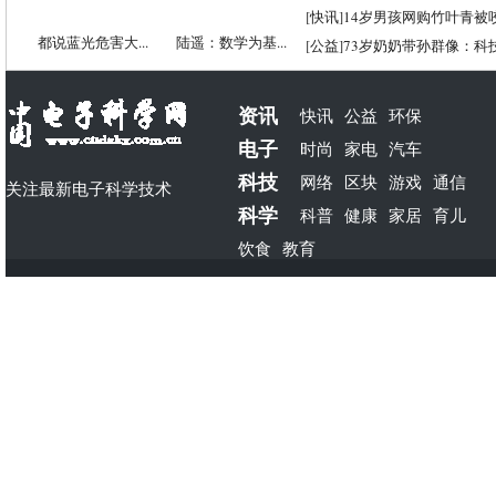
[
快讯
]
14岁男孩网购竹叶青被
都说蓝光危害大...
陆遥：数学为基...
[
公益
]
73岁奶奶带孙群像：科
资讯
快讯
公益
环保
电子
时尚
家电
汽车
科技
网络
区块
游戏
通信
关注最新电子科学技术
科学
科普
健康
家居
育儿
饮食
教育