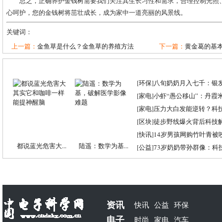
总之，正确养护金钱树需要我们关注其生长习性和需求，合理控制光照
心呵护，您的金钱树将茁壮成长，成为家中一道亮丽的风景线。
关键词：
上一篇：
金鱼草是什么？金鱼草的养殖方法
下一篇：
黄金葛的基本
[
环保
]
八旬奶奶月入七千：银
[
家电
]
小虾“愚公移山”：丹霞米虾
[
家电
]
压力大白发能逆转？科
[
区块
]
徒步野线爆火背后科技
[
快讯
]
14岁男孩网购竹叶青被
都说蓝光危害大...
陆遥：数学为基...
[
公益
]
73岁奶奶带孙群像：科
资讯
快讯
公益
环保
电子
时尚
家电
汽车