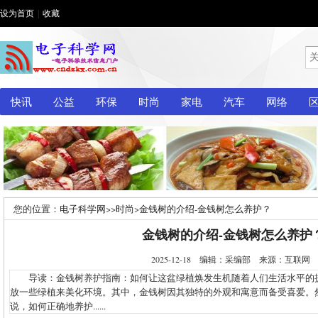
设为首页
|
收藏
快讯
公益
环保
时尚
家电
汽车
网络
您的位置：
电子科学网
>>
时尚
>
金钱树的介绍-金钱树怎么养护？
金钱树的介绍-金钱树怎么养护
2025-12-18 编辑：采编部 来源：互联
导读：金钱树养护指南：如何让这盆绿植焕发生机随着人们生活水平的
放一些绿植来美化环境。其中，金钱树因其独特的外观和寓意而备受喜爱。
说，如何正确地养护......