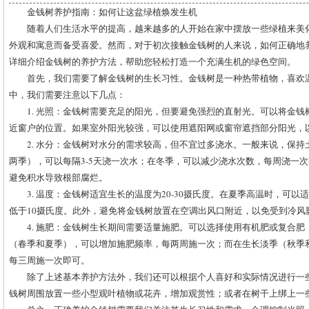
金钱树养护指南：如何让这盆绿植焕发生机
随着人们生活水平的提高，越来越多的人开始在家中摆放一些绿植来美
外观和寓意而备受喜爱。然而，对于初次接触金钱树的人来说，如何正确地
详细介绍金钱树的养护方法，帮助您轻松打造一个充满生机的绿色空间。
首先，我们需要了解金钱树的生长习性。金钱树是一种热带植物，喜欢
中，我们需要注意以下几点：
1. 光照：金钱树需要充足的阳光，但要避免强烈的直射光。可以将金
近窗户的位置。如果室外阳光较强，可以使用遮阳网或窗帘遮挡部分阳光，
2. 水分：金钱树对水分的需求较高，但不宜过多浇水。一般来说，保
两季），可以每隔3-5天浇一次水；在冬季，可以减少浇水次数，每周浇一
避免积水导致根部腐烂。
3. 温度：金钱树适宜生长的温度为20-30摄氏度。在夏季高温时，可
低于10摄氏度。此外，避免将金钱树放置在空调出风口附近，以免受到冷风
4. 施肥：金钱树生长期间需要适量施肥。可以选择使用有机肥或复合
（春季和夏季），可以增加施肥频率，每两周施一次；而在生长淡季（秋季
每三周施一次即可。
除了上述基本养护方法外，我们还可以根据个人喜好和实际情况进行一
钱树周围放置一些小型观叶植物或花卉，增加观赏性；或者在树干上绑上一