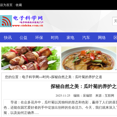
设为首页
|
收藏
快讯
公益
环保
时尚
家电
汽车
网络
您的位置：
电子科学网
>>
时尚
>
探秘自然之美：瓜叶菊的养护之道
探秘自然之美：瓜叶菊的养护之
2025-11-25 编辑：采编部 来源：互联
导读：在众多花卉中，瓜叶菊以其独特的形态和色彩，赢得了人们的喜
色，还能在园艺爱好者的手中绽放出别样的生命活力。今天，我们就来深入
菊，以及如何正确养......