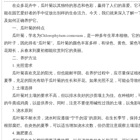
在众多花卉中，瓜叶菊以其独特的形态和色彩，赢得了人们的喜爱。它
能在园艺爱好者的手中绽放出别样的生命活力。今天，我们就来深入了解一
及如何正确养护它。
一、瓜叶菊的特点
瓜叶菊，学名为Chlorophytum comosum，是一种多年生草本植
的叶子，因此得名“瓜叶菊”。瓜叶菊的颜色丰富多样，有绿色、黄色、紫色
花期长，从春末到夏初都能欣赏到它的美丽。
二、养护方法
1. 光照需求
瓜叶菊喜欢充足的阳光，但也能耐半阴。在养护过程中，应尽量保证植
夏季，充足的阳光有助于瓜叶菊的生长和开花。如果光照不足，可能会导致
2. 土壤选择
瓜叶菊对土壤的要求不高，但以排水良好的沙质壤土为佳。在种植时，
的牛粪或鸡粪，以提供养分。同时，注意不要使用碱性过强的土壤，以免影
3. 浇水原则
瓜叶菊不耐水涝，浇水时应遵循“宁干勿湿”的原则。在生长季节，保持
根部腐烂。在炎热的夏季，可以适当增加浇水次数，但仍需注意观察土壤湿
4. 施肥要点