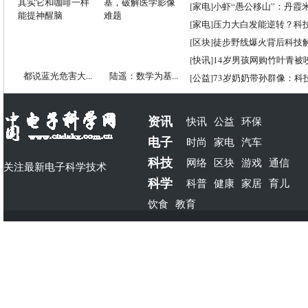
[
家电
]
小虾“愚公移山”：丹霞米虾
[
家电
]
压力大白发能逆转？科
[
区块
]
徒步野线爆火背后科技
[
快讯
]
14岁男孩网购竹叶青被
都说蓝光危害大...
陆遥：数学为基...
[
公益
]
73岁奶奶带孙群像：科
资讯
快讯
公益
环保
电子
时尚
家电
汽车
科技
网络
区块
游戏
通信
关注最新电子科学技术
科学
科普
健康
家居
育儿
饮食
教育