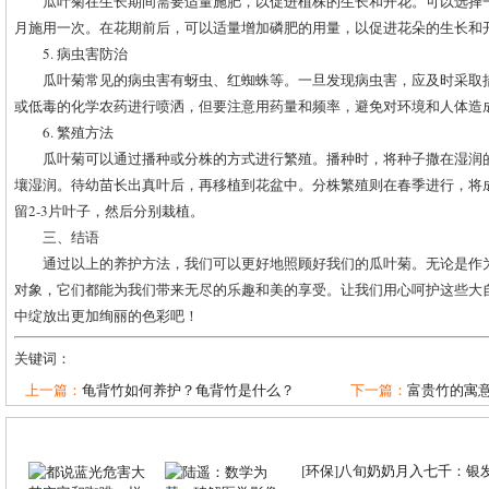
瓜叶菊在生长期间需要适量施肥，以促进植株的生长和开花。可以选择
月施用一次。在花期前后，可以适量增加磷肥的用量，以促进花朵的生长和
5. 病虫害防治
瓜叶菊常见的病虫害有蚜虫、红蜘蛛等。一旦发现病虫害，应及时采取
或低毒的化学农药进行喷洒，但要注意用药量和频率，避免对环境和人体造
6. 繁殖方法
瓜叶菊可以通过播种或分株的方式进行繁殖。播种时，将种子撒在湿润
壤湿润。待幼苗长出真叶后，再移植到花盆中。分株繁殖则在春季进行，将
留2-3片叶子，然后分别栽植。
三、结语
通过以上的养护方法，我们可以更好地照顾好我们的瓜叶菊。无论是作
对象，它们都能为我们带来无尽的乐趣和美的享受。让我们用心呵护这些大
中绽放出更加绚丽的色彩吧！
关键词：
上一篇：
龟背竹如何养护？龟背竹是什么？
下一篇：
富贵竹的寓意
[
环保
]
八旬奶奶月入七千：银