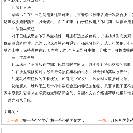
避免积水导致根部腐烂。
4. 施肥方法
珍珠吊兰在生长期间需要适量施肥。可在春季和秋季各施一次复合肥，
适当减少施肥频率，以免烧根。而在冬季，由于植株进入休眠期，应停止施
5. 修剪与繁殖
对于已经成型的珍珠吊兰植株，可进行适当的修剪，以保持其形态美观
保留健康的叶片。此外，珍珠吊兰还可通过扦插或分株的方式进行繁殖。扦
的沙土中，保持温度在20℃左右，约1个月后即可生根。分株时，可将成熟
三、注意事项
1. 珍珠吊兰不宜放在空调出风口或暖气附近，以免受到冷热交替的影
2. 在换盆或修剪时，尽量避免损伤植株的根系，以免影响其吸收养分。
3. 定期检查植株的生长状况，如有病虫害发生，应及时采取措施防治。
总结起来，珍珠吊兰是一种非常适合室内养殖的植物。只要掌握了正确
家中享受到它带来的绿意盎然和清新空气。希望本文的介绍能帮助您更好地
一道亮丽风景线。
关键词：
上一篇：
枝干番杏的简介-枝干番杏的养殖方...
下一篇：
月兔耳的养殖