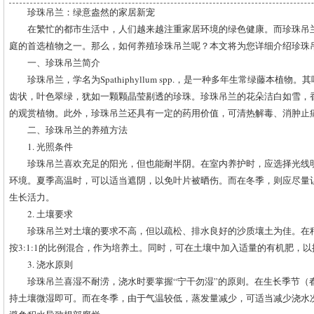
珍珠吊兰：绿意盎然的家居新宠
在繁忙的都市生活中，人们越来越注重家居环境的绿色健康。而珍珠吊
庭的首选植物之一。那么，如何养殖珍珠吊兰呢？本文将为您详细介绍珍珠
一、珍珠吊兰简介
珍珠吊兰，学名为Spathiphyllum spp.，是一种多年生常绿藤本植
齿状，叶色翠绿，犹如一颗颗晶莹剔透的珍珠。珍珠吊兰的花朵洁白如雪，
的观赏植物。此外，珍珠吊兰还具有一定的药用价值，可清热解毒、消肿止
二、珍珠吊兰的养殖方法
1. 光照条件
珍珠吊兰喜欢充足的阳光，但也能耐半阴。在室内养护时，应选择光线
环境。夏季高温时，可以适当遮阴，以免叶片被晒伤。而在冬季，则应尽量
生长活力。
2. 土壤要求
珍珠吊兰对土壤的要求不高，但以疏松、排水良好的沙质壤土为佳。在
按3:1:1的比例混合，作为培养土。同时，可在土壤中加入适量的有机肥，
3. 浇水原则
珍珠吊兰喜湿不耐涝，浇水时要掌握“宁干勿湿”的原则。在生长季节（春
持土壤微湿即可。而在冬季，由于气温较低，蒸发量减少，可适当减少浇水