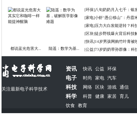
[
环保
]
八旬奶奶月入七千：银
[
家电
]
小虾“愚公移山”：丹霞米虾
[
家电
]
压力大白发能逆转？科
[
区块
]
徒步野线爆火背后科技
[
快讯
]
14岁男孩网购竹叶青被
都说蓝光危害大...
陆遥：数学为基...
[
公益
]
73岁奶奶带孙群像：科
资讯
快讯
公益
环保
电子
时尚
家电
汽车
科技
网络
区块
游戏
通信
关注最新电子科学技术
科学
科普
健康
家居
育儿
饮食
教育