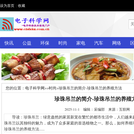
设为首页
|
收藏
快讯
公益
环保
时尚
家电
汽车
网络
您的位置：
电子科学网
>>
时尚
>
珍珠吊兰的简介-珍珠吊兰的养殖方法
珍珠吊兰的简介-珍珠吊兰的养殖
2025-11-1 编辑：采编部 来源：互联网
导读：珍珠吊兰：绿意盎然的家居新宠在繁忙的都市生活中，人们越来
珠吊兰以其独特的魅力，成为了众多家庭的首选植物之一。那么，如何养殖
珍珠吊兰的养殖方法......