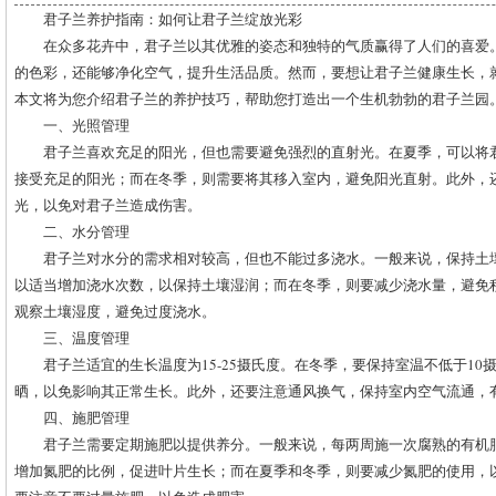
君子兰养护指南：如何让君子兰绽放光彩
在众多花卉中，君子兰以其优雅的姿态和独特的气质赢得了人们的喜爱
的色彩，还能够净化空气，提升生活品质。然而，要想让君子兰健康生长，
本文将为您介绍君子兰的养护技巧，帮助您打造出一个生机勃勃的君子兰园
一、光照管理
君子兰喜欢充足的阳光，但也需要避免强烈的直射光。在夏季，可以将
接受充足的阳光；而在冬季，则需要将其移入室内，避免阳光直射。此外，
光，以免对君子兰造成伤害。
二、水分管理
君子兰对水分的需求相对较高，但也不能过多浇水。一般来说，保持土
以适当增加浇水次数，以保持土壤湿润；而在冬季，则要减少浇水量，避免
观察土壤湿度，避免过度浇水。
三、温度管理
君子兰适宜的生长温度为15-25摄氏度。在冬季，要保持室温不低于1
晒，以免影响其正常生长。此外，还要注意通风换气，保持室内空气流通，
四、施肥管理
君子兰需要定期施肥以提供养分。一般来说，每两周施一次腐熟的有机
增加氮肥的比例，促进叶片生长；而在夏季和冬季，则要减少氮肥的使用，