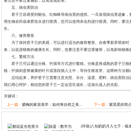
要注意不要过量施肥，以免造成肥害。
五、病虫害防治
君子兰容易受到蚜虫、红蜘蛛等病虫害的侵扰。一旦发现病虫害迹象，
用生物农药或者肥皂水进行喷洒，也可以使用杀虫剂进行喷洒。同时，要注
生。
六、修剪整形
为了保持君子兰的美观，可以进行适当的修剪整形。在春季新芽萌发时
条，以促进植株的健康生长。同时，也要注意不要过度修剪，以免影响植株
七、繁殖方法
君子兰可以通过分株、扦插等方式进行繁殖。分株是将成熟的君子兰植
植；扦插则是将健康的叶片或茎段插入土中，等待生根发芽。这两种方法都
总结起来，养护君子兰需要注意光照、水分、温度、肥料、病虫害防治
我们用心呵护，相信您的君子兰一定会茁壮成长，绽放出迷人的光彩。
关键词：
上一篇：
腊梅的家居美学：如何将自然之美...
下一篇：
紫晃星的简介
[
环保
]
八旬奶奶月入七千：银