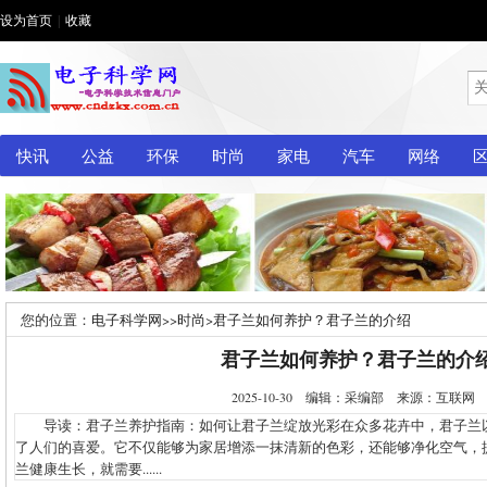
设为首页
|
收藏
快讯
公益
环保
时尚
家电
汽车
网络
您的位置：
电子科学网
>>
时尚
>
君子兰如何养护？君子兰的介绍
君子兰如何养护？君子兰的介
2025-10-30 编辑：采编部 来源：互联
导读：君子兰养护指南：如何让君子兰绽放光彩在众多花卉中，君子兰
了人们的喜爱。它不仅能够为家居增添一抹清新的色彩，还能够净化空气，
兰健康生长，就需要......