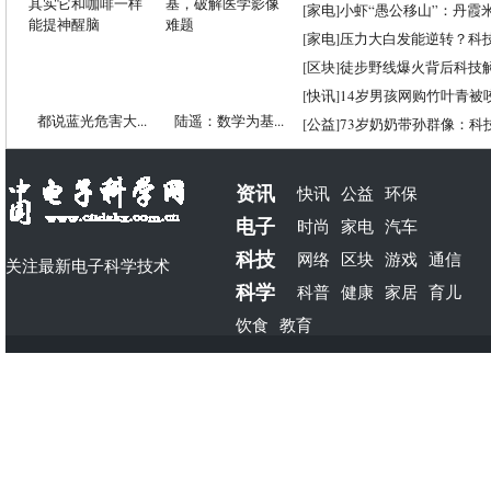
[
家电
]
小虾“愚公移山”：丹霞米虾
[
家电
]
压力大白发能逆转？科
[
区块
]
徒步野线爆火背后科技
[
快讯
]
14岁男孩网购竹叶青被
都说蓝光危害大...
陆遥：数学为基...
[
公益
]
73岁奶奶带孙群像：科
资讯
快讯
公益
环保
电子
时尚
家电
汽车
科技
网络
区块
游戏
通信
关注最新电子科学技术
科学
科普
健康
家居
育儿
饮食
教育