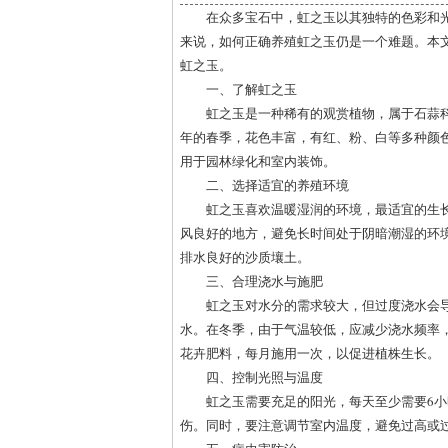
在众多宝石中，虹之玉以其独特的色彩和
来说，如何正确养殖虹之玉仍是一个难题。本
虹之玉。
一、了解虹之玉
虹之玉是一种稀有的观赏植物，属于石蒜
年的春季，花色丰富，有红、粉、白等多种颜
用于园林绿化和室内装饰。
二、选择适宜的养殖环境
虹之玉喜欢温暖湿润的环境，最适宜的生长
风良好的地方，避免长时间处于阴暗潮湿的环
排水良好的沙质壤土。
三、合理浇水与施肥
虹之玉对水分的需求较大，但过度浇水会
水。在冬季，由于气温较低，应减少浇水频率
花卉肥料，每月施用一次，以促进植株生长。
四、控制光照与温度
虹之玉需要充足的阳光，每天至少需要6
伤。同时，要注意调节室内温度，避免过高或