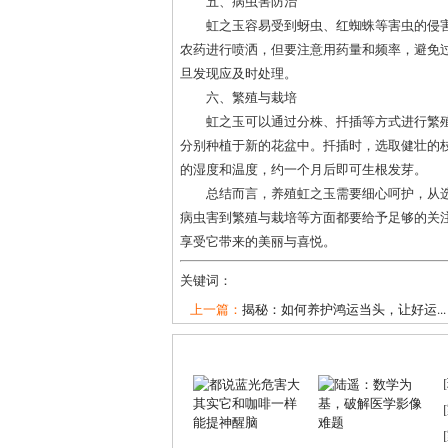
五、病虫害防治
虹之玉容易受到蚜虫、红蜘蛛等害虫的侵
农药进行喷洒，但要注意用药量和频率，避免
旦发现应及时处理。
六、繁殖与栽培
虹之玉可以通过分株、扦插等方式进行繁
分别种植于新的花盆中。扦插时，选取健壮的枝
的湿度和温度，约一个月后即可生根发芽。
总结而言，养殖虹之玉需要细心呵护，从
病虫害到繁殖与栽培等方面都要给予足够的关
享受它带来的美丽与喜悦。
关键词：
上一篇：
揭秘：如何养护鸿运当头，让好运...
[
[
[