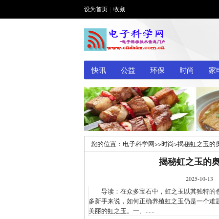
设为首页
|
收藏
快讯
公益
环保
时尚
家
您的位置：
电子科学网
>>
时尚
>
揭秘虹之玉的
揭秘虹之玉的
2025-1
导读：在众多宝石中，虹之玉以其独特的色
多新手来说，如何正确养殖虹之玉仍是一个难
美丽的虹之玉。一、......