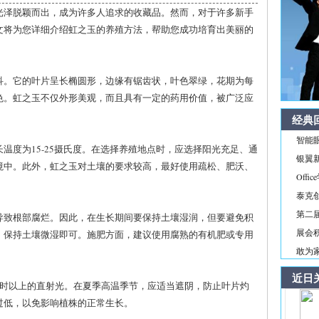
光泽脱颖而出，成为许多人追求的收藏品。然而，对于许多新手
文将为您详细介绍虹之玉的养殖方法，帮助您成功培育出美丽的
科。它的叶片呈长椭圆形，边缘有锯齿状，叶色翠绿，花期为每
色。虹之玉不仅外形美观，而且具有一定的药用价值，被广泛应
经典
智能
温度为15-25摄氏度。在选择养殖地点时，应选择阳光充足、通
银翼新境
境中。此外，虹之玉对土壤的要求较高，最好使用疏松、肥沃、
Off
泰克
第二届
导致根部腐烂。因此，在生长期间要保持土壤湿润，但要避免积
展会积
，保持土壤微湿即可。施肥方面，建议使用腐熟的有机肥或专用
敢为家
近日
小时以上的直射光。在夏季高温季节，应适当遮阴，防止叶片灼
过低，以免影响植株的正常生长。