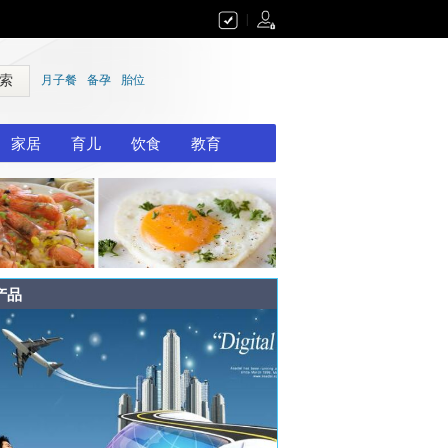
|
 索
月子餐
备孕
胎位
家居
育儿
饮食
教育
产品