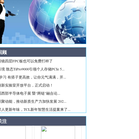
回顾
眼镜四层FPC板也可以免费打样了
 致态TiPro9000引领个人存储PCIe 5...
ice学习 有搭子更高效，让你元气满满，开...
创新实验室开放平台，正式启动！
西部半导体电子展 暨“两链”融合论...
聚动能，推动新质生产力加快发展 202...
人更新年味，TCL新年智慧生活提案来了...
关注