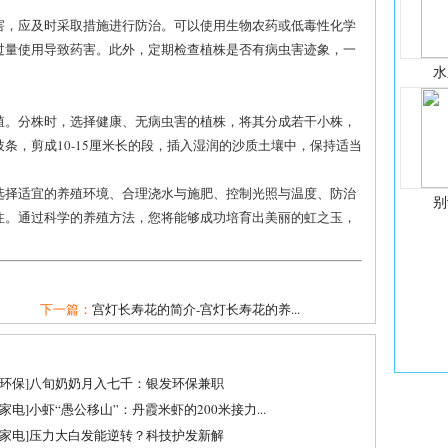
害，应及时采取措施进行防治。可以使用生物农药或低毒性化学
过量使用导致药害。此外，定期检查植株是否有病虫害迹象，一
水
殖。分株时，选择健康、无病虫害的植株，将其分成若干小株，
条，剪成10-15厘米长的段，插入湿润的沙质土壤中，保持适当
选择适宜的养殖环境、合理浇水与施肥、控制光照与温度、防治
别
注。通过科学的养殖方法，您将能够成功培育出美丽的虹之玉，
下一篇：
宫灯长寿花的简介-宫灯长寿花的养...
环保
]
八旬奶奶月入七千：银发环保兼职
家电
]
小虾“愚公移山”：丹霞米虾的200米接力...
家电
]
压力大白发能逆转？科技护发新解