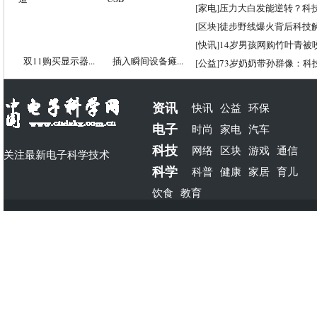
[
家电
]
压力大白发能逆转？科
[
区块
]
徒步野线爆火背后科技
[
快讯
]
14岁男孩网购竹叶青被
双11购买显示器...
插入瞬间设备瘫...
[
公益
]
73岁奶奶带孙群像：科
资讯
快讯
公益
环保
电子
时尚
家电
汽车
科技
网络
区块
游戏
通信
关注最新电子科学技术
科学
科普
健康
家居
育儿
饮食
教育