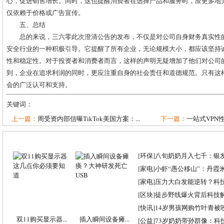
心，促进销售增长。同时，这也提醒消费者在选择产品和服务时，应更多地
仅依赖于价格或广告宣传。
五、总结
总的来说，三六零此次澄清公告的发布，不仅是对公司自身财务真实性
安全行业的一种积极引导。它提醒了所有企业，无论规模大小，都应该坚持
性和稳定性。对于投资者和消费者而言，这样的声明无疑增加了他们对公司
到，企业在追求利润的同时，更应注重自身的社会责任和道德规范。只有这
会的广泛认可和支持。
关键词：
上一篇：
周受资内部信曝TikTok美国方案：...
下一篇：
一站式VPN
[
环保
]
八旬奶奶月入七千：银
[
家电
]
小虾“愚公移山”：丹霞米虾
[
家电
]
压力大白发能逆转？科
[
区块
]
徒步野线爆火背后科技
[
快讯
]
14岁男孩网购竹叶青被
双11购买显示器...
插入瞬间设备瘫...
[
公益
]
73岁奶奶带孙群像：科