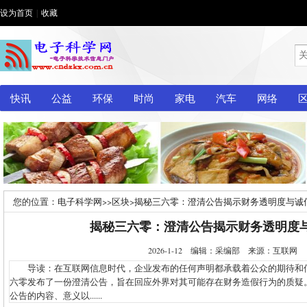
设为首页
|
收藏
快讯
公益
环保
时尚
家电
汽车
网络
您的位置：
电子科学网
>>
区块
>
揭秘三六零：澄清公告揭示财务透明度与诚
揭秘三六零：澄清公告揭示财务透明度
2026-1-12 编辑：采编部 来源：互联网
导读：在互联网信息时代，企业发布的任何声明都承载着公众的期待和
六零发布了一份澄清公告，旨在回应外界对其可能存在财务造假行为的质疑
公告的内容、意义以......