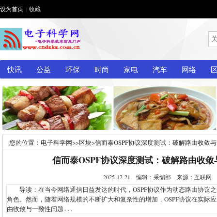
设为首页
|
收藏
快讯
公益
环保
时尚
家电
汽车
网络
您的位置：
电子科学网
>>
区块
>
信而泰OSPF协议深度测试：破解路由收敛
信而泰OSPF协议深度测试：破解路由收敛
2025-12-21 编辑：采编部 来源：互联
导读：在当今网络通信日益发达的时代，OSPF协议作为动态路由协议之
角色。然而，随着网络规模的不断扩大和复杂性的增加，OSPF协议在实际
由收敛与一致性问题......