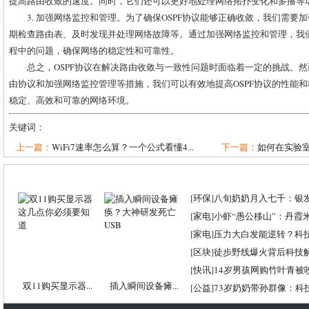
提高路由收敛的速度。同时，它们还可以更好地处理网络拓扑变化和多播等
3. 加强网络监控和管理。为了确保OSPF协议能够正确收敛，我们需
期检查路由表、及时发现并处理网络故障等。通过加强网络监控和管理，我
程中的问题，确保网络的稳定性和可靠性。
总之，OSPF协议在解决路由收敛与一致性问题时面临着一定的挑战。
由协议和加强网络监控管理等措施，我们可以有效地提高OSPF协议的性能
稳定、高效和可靠的网络环境。
关键词：
上一篇：
WiFi7速率怎么算？一个公式看懂4...
下一篇：
如何在实验室
[
环保
]
八旬奶奶月入七千：银
[
家电
]
小虾“愚公移山”：丹霞米虾
[
家电
]
压力大白发能逆转？科
[
区块
]
徒步野线爆火背后科技
[
快讯
]
14岁男孩网购竹叶青被
双11购买显示器...
插入瞬间设备瘫...
[
公益
]
73岁奶奶带孙群像：科