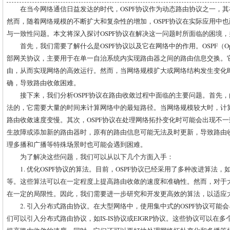
在当今网络通信日益发达的时代，OSPF协议作为动态路由协议之一，
然而，随着网络规模的不断扩大和复杂性的增加，OSPF协议在实际应用中
与一致性问题。本文将深入探讨OSPF协议在解决这一问题时所面临的困境
首先，我们需要了解什么是OSPF协议以及它在网络中的作用。OSPF（Open Shor
部网关协议，主要用于在单一自治系统内实现路由器之间的路由信息交换。
由，从而实现网络的高效运行。然而，当网络规模扩大或网络结构发生变化
确，导致路由收敛困难。
接下来，我们分析OSPF协议在路由收敛过程中面临的主要问题。首先，
法的，它需要大量的时间来计算网络中的最短路径。当网络规模较大时，计
路由收敛速度变慢。其次，OSPF协议在处理网络拓扑变化时可能会出现不
生故障或添加新的路由器时，原有的路由信息可能无法及时更新，导致路由收
理多播和广播等特殊场景时也可能会遇到困难。
为了解决这些问题，我们可以从以下几个方面入手：
1. 优化OSPF协议的算法。目前，OSPF协议已经采用了多种改进算法，如Dijks
等。这些算法可以在一定程度上提高路由收敛的速度和准确性。然而，对于
在一定的局限性。因此，我们需要进一步研究和开发更高效的算法，以适应
2. 引入分布式路由协议。在大型网络中，使用集中式的OSPF协议可
们可以引入分布式路由协议，如IS-IS协议或EIGRP协议。这些协议可以在