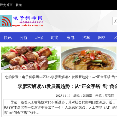
设为首页
|
收藏
快讯
公益
环保
时尚
家电
汽车
网络
您的位置：
电子科学网
>>
区块
>
李彦宏解读AI发展新趋势：从“正金字塔”到
李彦宏解读AI发展新趋势：从“正金字塔”到“倒
2025-11-19 编辑：采编部 来源：互联
导读：随着人工智能技术的不断进步，其对社会的影响日益深远。近日
执行官李彦宏在一次演讲中提出了一个引人深思的观点：人工智能（AI）的
塔”向“倒金字塔”的转......