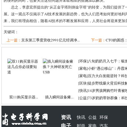
的便利的同时，也要关注这些问题并采取相应的措施加以解决。
总之，李彦宏所提出的“从正金字塔到倒金字塔”的转变，为我们提供了
展。这一观点不仅揭示了AI技术发展的新趋势，也为人们思考如何更好地利
来，我们有理由相信，随着AI技术的不断发展和应用，人类社会将迎来更加
关键词：
上一篇：
京东第三季度营收2991亿元经调净...
下一篇：
CTO的困惑：
[
环保
]
八旬奶奶月入七千：银
[
家电
]
小虾“愚公移山”：丹霞米虾
[
家电
]
压力大白发能逆转？科
[
区块
]
徒步野线爆火背后科技
[
快讯
]
14岁男孩网购竹叶青被
双11购买显示器...
插入瞬间设备瘫...
[
公益
]
73岁奶奶带孙群像：科
资讯
快讯
公益
环保
电子
时尚
家电
汽车