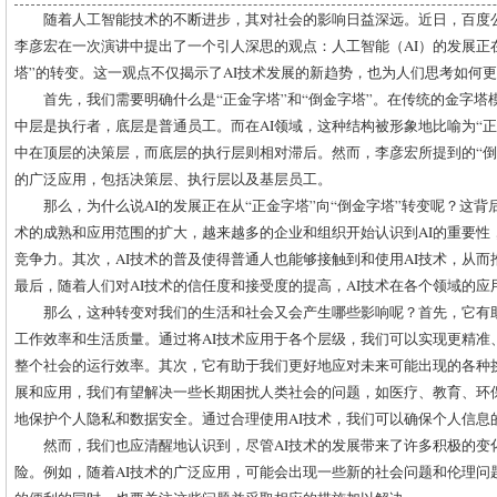
随着人工智能技术的不断进步，其对社会的影响日益深远。近日，百度
李彦宏在一次演讲中提出了一个引人深思的观点：人工智能（AI）的发展正在
塔”的转变。这一观点不仅揭示了AI技术发展的新趋势，也为人们思考如何更
首先，我们需要明确什么是“正金字塔”和“倒金字塔”。在传统的金字
中层是执行者，底层是普通员工。而在AI领域，这种结构被形象地比喻为“正
中在顶层的决策层，而底层的执行层则相对滞后。然而，李彦宏所提到的“倒
的广泛应用，包括决策层、执行层以及基层员工。
那么，为什么说AI的发展正在从“正金字塔”向“倒金字塔”转变呢？这背
术的成熟和应用范围的扩大，越来越多的企业和组织开始认识到AI的重要性
竞争力。其次，AI技术的普及使得普通人也能够接触到和使用AI技术，从而
最后，随着人们对AI技术的信任度和接受度的提高，AI技术在各个领域的
那么，这种转变对我们的生活和社会又会产生哪些影响呢？首先，它有助
工作效率和生活质量。通过将AI技术应用于各个层级，我们可以实现更精准
整个社会的运行效率。其次，它有助于我们更好地应对未来可能出现的各种挑
展和应用，我们有望解决一些长期困扰人类社会的问题，如医疗、教育、环
地保护个人隐私和数据安全。通过合理使用AI技术，我们可以确保个人信息
然而，我们也应清醒地认识到，尽管AI技术的发展带来了许多积极的变
险。例如，随着AI技术的广泛应用，可能会出现一些新的社会问题和伦理问