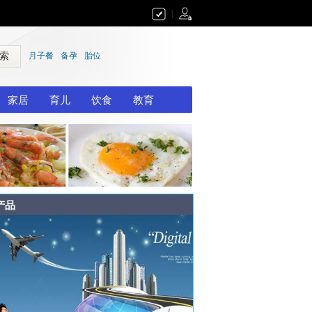
|
 索
月子餐
备孕
胎位
家居
育儿
饮食
教育
产品