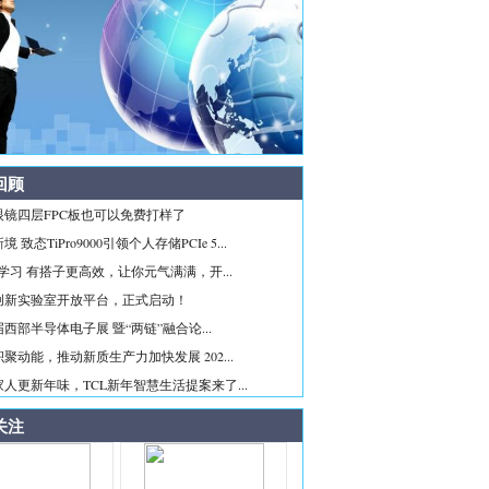
回顾
眼镜四层FPC板也可以免费打样了
 致态TiPro9000引领个人存储PCIe 5...
ice学习 有搭子更高效，让你元气满满，开...
创新实验室开放平台，正式启动！
西部半导体电子展 暨“两链”融合论...
聚动能，推动新质生产力加快发展 202...
人更新年味，TCL新年智慧生活提案来了...
关注