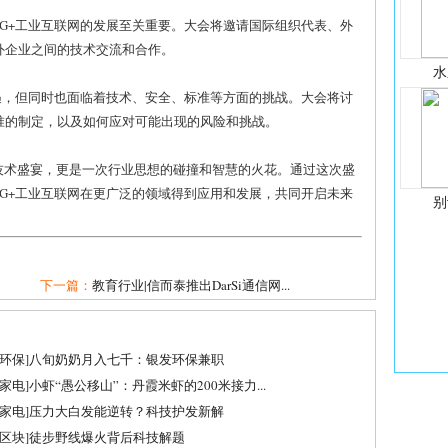
G+工业互联网的发展至关重要。大会将邀请国际组织代表、外
外企业之间的技术交流和合作。
水
遇，但同时也面临着技术、安全、标准等方面的挑战。大会将讨
准的制定，以及如何应对可能出现的风险和挑战。
一场技术盛宴，更是一次行业思想的碰撞和智慧的火花。通过这次盛
G+工业互联网在更广泛的领域得到应用和发展，共同开启未来
别
下一篇：
教育行业|信而泰推出DarSi通信网...
环保
]
八旬奶奶月入七千：银发环保兼职
家电
]
小虾“愚公移山”：丹霞米虾的200米接力...
家电
]
压力大白发能逆转？科技护发新解
区块
]
徒步野线爆火背后科技解题