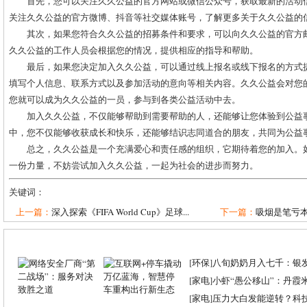
首先，您可以关注久久公益的官方网站或微信公众号，获取最新的活动
关注久久公益的官方微博、抖音等社交媒体账号，了解更多关于久久公益的
其次，如果您符合久久公益的招募条件和要求，可以向久久公益的官方
久久公益的工作人员会根据您的情况，提供相应的指导和帮助。
最后，如果您决定加入久久公益，可以通过线上报名或线下报名的方式
填写个人信息、联系方式以及参加活动的意向等相关内容。久久公益会对您
您就可以成为久久公益的一员，参与到各类公益活动中去。
加入久久公益，不仅能够帮助到需要帮助的人，还能够让您体验到公益
中，您不仅能够收获成长和快乐，还能够结识志同道合的朋友，共同为公益
总之，久久公益是一个充满爱心和责任感的组织，它期待着您的加入。
一份力量，不妨尝试加入久久公益，一起为社会的进步而努力。
关键词：
上一篇：
深入探索《FIFA World Cup》足球...
下一篇：
吸烟是笔亏
[
环保
]
八旬奶奶月入七千：银
[
家电
]
小虾“愚公移山”：丹霞米虾
[
家电
]
压力大白发能逆转？科