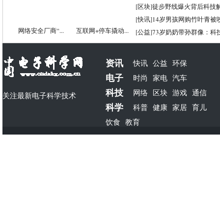
[
区块
]
徒步野线爆火背后科技
[
快讯
]
14岁男孩网购竹叶青被
网络安全厂商“...
互联网+停车撬动...
[
公益
]
73岁奶奶带孙群像：科
资讯
快讯
公益
环保
电子
时尚
家电
汽车
科技
网络
区块
游戏
通信
关注最新电子科学技术
科学
科普
健康
家居
育儿
饮食
教育