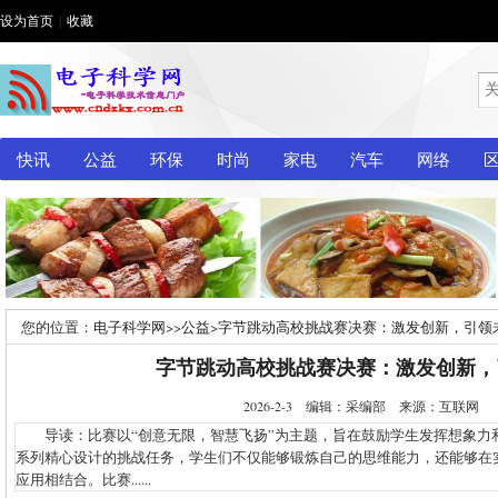
设为首页
|
收藏
快讯
公益
环保
时尚
家电
汽车
网络
您的位置：
电子科学网
>>
公益
>
字节跳动高校挑战赛决赛：激发创新，引领
字节跳动高校挑战赛决赛：激发创新，
2026-2-3 编辑：采编部 来源：互联网
导读：比赛以“创意无限，智慧飞扬”为主题，旨在鼓励学生发挥想象力
系列精心设计的挑战任务，学生们不仅能够锻炼自己的思维能力，还能够在
应用相结合。比赛......