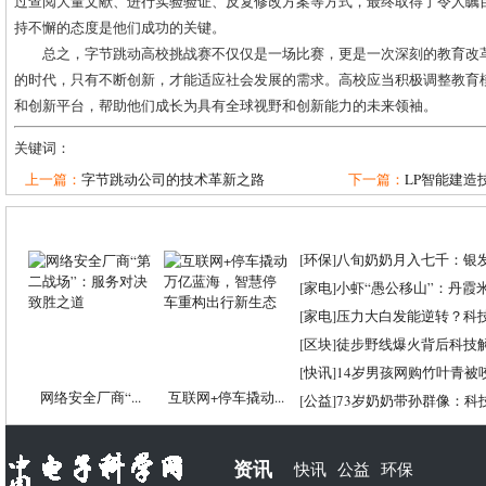
过查阅大量文献、进行实验验证、反复修改方案等方式，最终取得了令人瞩
持不懈的态度是他们成功的关键。
总之，字节跳动高校挑战赛不仅仅是一场比赛，更是一次深刻的教育改
的时代，只有不断创新，才能适应社会发展的需求。高校应当积极调整教育
和创新平台，帮助他们成长为具有全球视野和创新能力的未来领袖。
关键词：
上一篇：
字节跳动公司的技术革新之路
下一篇：
LP智能建造技
[
环保
]
八旬奶奶月入七千：银
[
家电
]
小虾“愚公移山”：丹霞米虾
[
家电
]
压力大白发能逆转？科
[
区块
]
徒步野线爆火背后科技
[
快讯
]
14岁男孩网购竹叶青被
网络安全厂商“...
互联网+停车撬动...
[
公益
]
73岁奶奶带孙群像：科
资讯
快讯
公益
环保