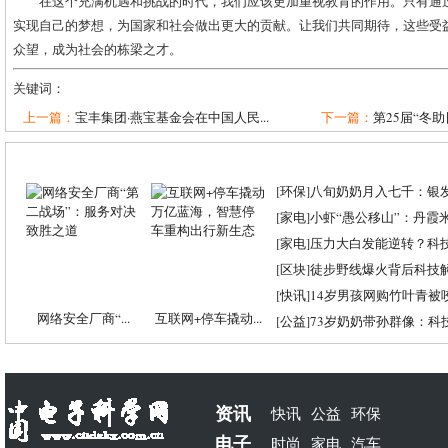
在这个充满机遇和挑战的时代，我们应该更加重视教育的作用。只有通
实现自己的梦想，为国家和社会做出更大的贡献。让我们共同期待，这些受
众望，成为社会的栋梁之才。
关键词：
上一篇：
宝丰集团·燕宝基金会在中国人民...
下一篇：
第25届“冬助
[
环保
]
八旬奶奶月入七千：银
[
家电
]
小虾“愚公移山”：丹霞米虾
[
家电
]
压力大白发能逆转？科
[
区块
]
徒步野线爆火背后科技
[
快讯
]
14岁男孩网购竹叶青被
网络安全厂商“...
互联网+停车撬动...
[
公益
]
73岁奶奶带孙群像：科
资讯
快讯
公益
环保
电子
时尚
家电
汽车