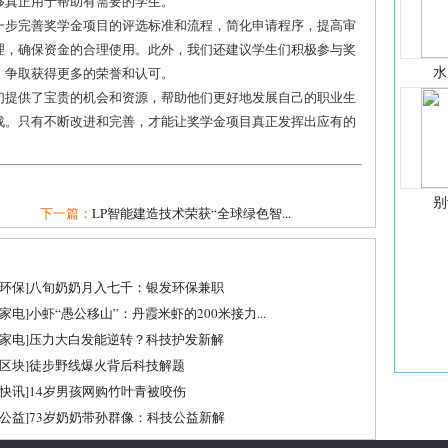
够真正用于帮助有需要的学生。
一步完善奖学金项目的评选标准和流程，简化申请程序，提高审
理，确保资金的合理使用。此外，我们还建议学生们积极参与奖
水
，争取获得更多的荣誉和认可。
们提供了宝贵的机会和资源，帮助他们更好地发展自己的职业生
战。只有不断改进和完善，才能让奖学金项目真正发挥出应有的
别
下一篇：
LP智能建造技术荣获“全球绿色智...
环保
]
八旬奶奶月入七千：银发环保兼职
家电
]
小虾“愚公移山”：丹霞米虾的200米接力...
家电
]
压力大白发能逆转？科技护发新解
区块
]
徒步野线爆火背后科技解题
快讯
]
14岁男孩网购竹叶青被咬伤
公益
]
73岁奶奶带孙群像：科技公益新解