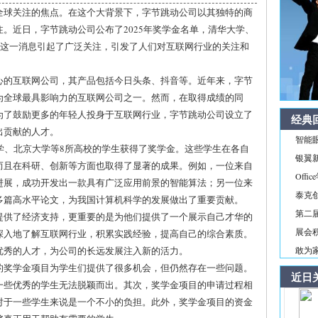
全球关注的焦点。在这个大背景下，字节跳动公司以其独特的商
。近日，字节跳动公司公布了2025年奖学金名单，清华大学、
。这一消息引起了广泛关注，引发了人们对互联网行业的关注和
心的互联网公司，其产品包括今日头条、抖音等。近年来，字节
为全球最具影响力的互联网公司之一。然而，在取得成绩的同
为了鼓励更多的年轻人投身于互联网行业，字节跳动公司设立了
经典
出贡献的人才。
智能
学、北京大学等8所高校的学生获得了奖学金。这些学生在各自
银翼新境
而且在科研、创新等方面也取得了显著的成果。例如，一位来自
Off
进展，成功开发出一款具有广泛应用前景的智能算法；另一位来
泰克
多篇高水平论文，为我国计算机科学的发展做出了重要贡献。
第二届
提供了经济支持，更重要的是为他们提供了一个展示自己才华的
展会积
深入地了解互联网行业，积累实践经验，提高自己的综合素质。
优秀的人才，为公司的长远发展注入新的活力。
敢为家
的奖学金项目为学生们提供了很多机会，但仍然存在一些问题。
近日
一些优秀的学生无法脱颖而出。其次，奖学金项目的申请过程相
对于一些学生来说是一个不小的负担。此外，奖学金项目的资金