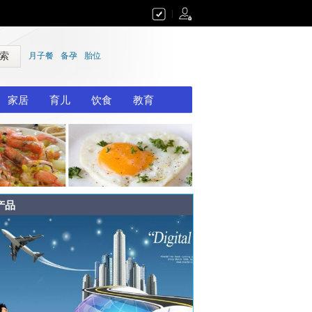
|
 索
月子餐
备孕
胎位
家居
育儿
饮食
教育
产品