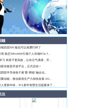
回顾
眼镜四层FPC板也可以免费打样了
 致态TiPro9000引领个人存储PCIe 5...
ice学习 有搭子更高效，让你元气满满，开...
创新实验室开放平台，正式启动！
西部半导体电子展 暨“两链”融合论...
聚动能，推动新质生产力加快发展 202...
人更新年味，TCL新年智慧生活提案来了...
关注