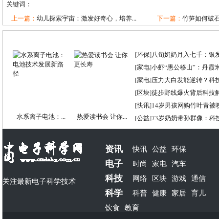
关键词：
上一篇：
幼儿探索宇宙：激发好奇心，培养...
下一篇：
竹笋如何破
[
环保
]
八旬奶奶月入七千：银
[
家电
]
小虾“愚公移山”：丹霞米虾
[
家电
]
压力大白发能逆转？科
[
区块
]
徒步野线爆火背后科技
[
快讯
]
14岁男孩网购竹叶青被
水系离子电池：...
热爱读书会 让你...
[
公益
]
73岁奶奶带孙群像：科
资讯
快讯
公益
环保
电子
时尚
家电
汽车
科技
网络
区块
游戏
通信
关注最新电子科学技术
科学
科普
健康
家居
育儿
饮食
教育