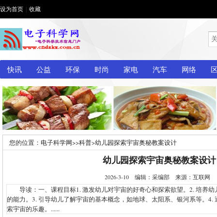
设为首页
|
收藏
快讯
公益
环保
时尚
家电
汽车
网络
您的位置：
电子科学网
>>
科普
>
幼儿园探索宇宙奥秘教案设计
幼儿园探索宇宙奥秘教案设计
2026-3-10 编辑：采编部 来源：互联网
导读：一、课程目标1. 激发幼儿对宇宙的好奇心和探索欲望。2. 培养
的能力。3. 引导幼儿了解宇宙的基本概念，如地球、太阳系、银河系等。4.
索宇宙的乐趣。......