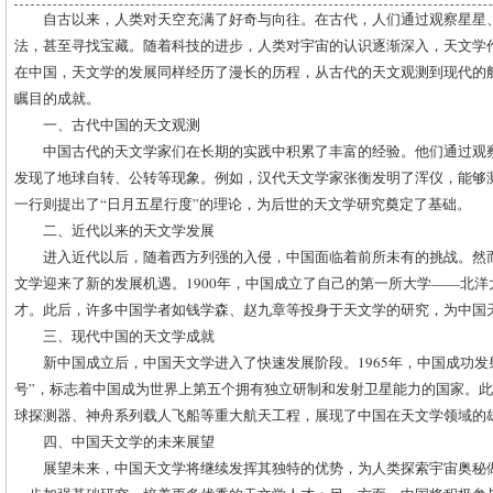
自古以来，人类对天空充满了好奇与向往。在古代，人们通过观察星星
法，甚至寻找宝藏。随着科技的进步，人类对宇宙的认识逐渐深入，天文学
在中国，天文学的发展同样经历了漫长的历程，从古代的天文观测到现代的
瞩目的成就。
一、古代中国的天文观测
中国古代的天文学家们在长期的实践中积累了丰富的经验。他们通过观
发现了地球自转、公转等现象。例如，汉代天文学家张衡发明了浑仪，能够
一行则提出了“日月五星行度”的理论，为后世的天文学研究奠定了基础。
二、近代以来的天文学发展
进入近代以后，随着西方列强的入侵，中国面临着前所未有的挑战。然
文学迎来了新的发展机遇。1900年，中国成立了自己的第一所大学——北
才。此后，许多中国学者如钱学森、赵九章等投身于天文学的研究，为中国
三、现代中国的天文学成就
新中国成立后，中国天文学进入了快速发展阶段。1965年，中国成功发
号”，标志着中国成为世界上第五个拥有独立研制和发射卫星能力的国家。
球探测器、神舟系列载人飞船等重大航天工程，展现了中国在天文学领域的
四、中国天文学的未来展望
展望未来，中国天文学将继续发挥其独特的优势，为人类探索宇宙奥秘