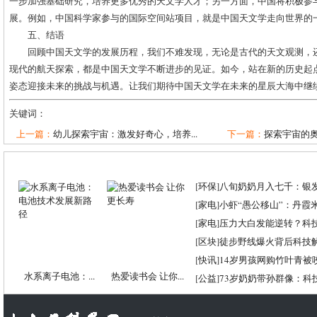
一步加强基础研究，培养更多优秀的天文学人才；另一方面，中国将积极参
展。例如，中国科学家参与的国际空间站项目，就是中国天文学走向世界的
五、结语
回顾中国天文学的发展历程，我们不难发现，无论是古代的天文观测，
现代的航天探索，都是中国天文学不断进步的见证。如今，站在新的历史起
姿态迎接未来的挑战与机遇。让我们期待中国天文学在未来的星辰大海中继
关键词：
上一篇：
幼儿探索宇宙：激发好奇心，培养...
下一篇：
探索宇宙的奥
[
环保
]
八旬奶奶月入七千：银
[
家电
]
小虾“愚公移山”：丹霞米虾
[
家电
]
压力大白发能逆转？科
[
区块
]
徒步野线爆火背后科技
[
快讯
]
14岁男孩网购竹叶青被
水系离子电池：...
热爱读书会 让你...
[
公益
]
73岁奶奶带孙群像：科