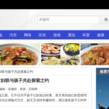
搜
电
汽车
网络
区块
游戏
通信
科普
健康
推荐
妇联与孩子共赴探索之约
市妇联与孩子共赴探索之约
-29 编辑：采编部 来源：互联网
凸显。它不仅关乎孩子们的知识积累，更关系到他们的思维培
往往以灌输式为主，缺乏互动性和趣味性，难以激发孩子们对科