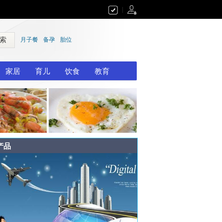
|
 索
月子餐
备孕
胎位
家居
育儿
饮食
教育
产品