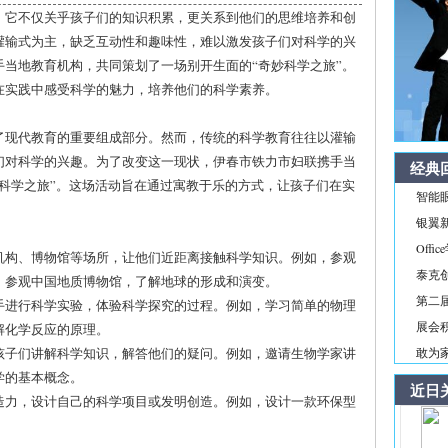
。它不仅关乎孩子们的知识积累，更关系到他们的思维培养和创
灌输式为主，缺乏互动性和趣味性，难以激发孩子们对科学的兴
当地教育机构，共同策划了一场别开生面的“奇妙科学之旅”。
在实践中感受科学的魅力，培养他们的科学素养。
了现代教育的重要组成部分。然而，传统的科学教育往往以灌输
们对科学的兴趣。为了改变这一现状，伊春市铁力市妇联携手当
经典
科学之旅”。这场活动旨在通过寓教于乐的方式，让孩子们在实
智能
银翼新境
Off
研机构、博物馆等场所，让他们近距离接触科学知识。例如，参观
泰克
；参观中国地质博物馆，了解地球的形成和演变。
第二届
亲手进行科学实验，体验科学探究的过程。例如，学习简单的物理
展会积
解化学反应的原理。
为孩子们讲解科学知识，解答他们的疑问。例如，邀请生物学家讲
敢为家
学的基本概念。
近日
创造力，设计自己的科学项目或发明创造。例如，设计一款环保型