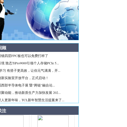
回顾
眼镜四层FPC板也可以免费打样了
 致态TiPro9000引领个人存储PCIe 5...
ice学习 有搭子更高效，让你元气满满，开...
创新实验室开放平台，正式启动！
西部半导体电子展 暨“两链”融合论...
聚动能，推动新质生产力加快发展 202...
人更新年味，TCL新年智慧生活提案来了...
关注