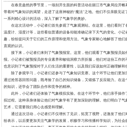
在春意盎然的季节里，一场别开生面的科普活动在丽江市气象局拉开帷
带着对气象知识的渴望，走进了这座神秘的“魔法”之地。他们不仅亲眼见证
一系列精心设计的活动，深入了解了气象学的奥妙。
在这次活动中，小记者们首先参观了气象观测站。在这里，他们看到了
温度计、湿度计等，这些看似普通的设备却能准确记录下天气的变化。小记
趣，纷纷提问关于它们的工作原理和使用方法。气象专家耐心地解答了他们
直观的认识。
接下来，小记者们来到了气象预报室。这里，他们观看了气象预报员如
报。小记者们被预报员的专业素养和敏锐洞察力所折服，他们对这份工作的
也意识到了气象预报对于人们生活的重要性，以及我们应该如何正确理解和
除了参观学习，小记者们还参与了气象知识竞赛。这个环节让他们更加
通过抢答器回答问题，既考验了自己的知识储备，又锻炼了反应能力。在这
的知识，还学会了团队合作和竞争的精神。
此外，小记者们还体验了气象模拟实验。在这个环节中，他们亲手操作
拟过程。这种亲身体验让他们对气象学有了更加深刻的理解。他们明白了气
艺术，它需要我们用心去感受和理解。
通过这次活动，小记者们不仅增长了见识，拓宽了视野，还激发了他们
纷表示，以后要更加关注气象学的发展，积极学习和传播科学知识，为社会