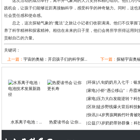
这次活动的成功举行，离不开气象局的大力支持和精心组织。他们为小
践机会，让孩子们能够近距离接触科学，感受科学的神奇魅力。同时，这也
社会责任感和使命感。
总之，这次探秘气象的“魔法”之旅让小记者们收获满满。他们不仅掌握
养了科学精神和探索精神。相信在未来的日子里，他们会将所学所得运用到
贡献自己的力量。
关键词：
上一篇：
宇宙的奥秘：开启孩子们的科学探...
下一篇：
探秘宇宙奥秘
[
环保
]
八旬奶奶月入七千：银
[
家电
]
小虾“愚公移山”：丹霞米虾
[
家电
]
压力大白发能逆转？科
[
区块
]
徒步野线爆火背后科技
[
快讯
]
14岁男孩网购竹叶青被
水系离子电池：...
热爱读书会 让你...
[
公益
]
73岁奶奶带孙群像：科