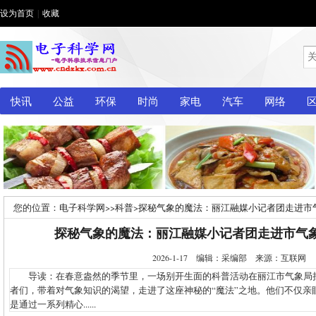
设为首页
|
收藏
快讯
公益
环保
时尚
家电
汽车
网络
您的位置：
电子科学网
>>
科普
>
探秘气象的魔法：丽江融媒小记者团走进市
探秘气象的魔法：丽江融媒小记者团走进市气
2026-1-17 编辑：采编部 来源：互联网
导读：在春意盎然的季节里，一场别开生面的科普活动在丽江市气象局
者们，带着对气象知识的渴望，走进了这座神秘的“魔法”之地。他们不仅亲
是通过一系列精心......