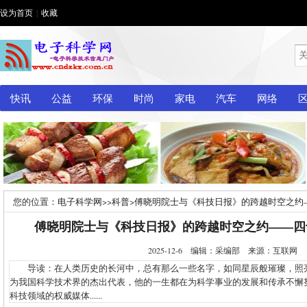
设为首页
|
收藏
快讯
公益
环保
时尚
家电
汽车
网络
您的位置：
电子科学网
>>
科普
>
傅晓明院士与《科技日报》的跨越时空之约
傅晓明院士与《科技日报》的跨越时空之约——四
2025-12-6 编辑：采编部 来源：互联网
导读：在人类历史的长河中，总有那么一些名字，如同星辰般璀璨，照
为我国科学技术界的杰出代表，他的一生都在为科学事业的发展和传承不懈
科技领域的权威媒体......