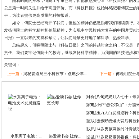
随着时间的推移，傅院士年事已高，但他依然关心着《科技日报》的发
总是第一时间关注并给予高度评价。而《科技日报》也始终铭记着傅院士的
平，为读者提供更高质量的科技报道。
如今，傅院士已经离开了我们，但他的精神仍然激励着我们继续前行。
发扬傅院士的科学精神和创新精神，为实现中华民族伟大复兴的中国梦贡献
日报》一直以来的支持和帮助，让我们能够更好地了解科学、热爱科学。
总结起来，傅晓明院士与《科技日报》之间的跨越时空之约，不仅是一
责任。我们要牢记傅院士的教诲，继续发扬科学精神，为我国的科技进步和
关键词：
上一篇：
揭秘管道局三小科技节：点燃少年...
下一篇：
傅晓明院士与
[
环保
]
八旬奶奶月入七千：银
[
家电
]
小虾“愚公移山”：丹霞米虾
[
家电
]
压力大白发能逆转？科
[
区块
]
徒步野线爆火背后科技
[
快讯
]
14岁男孩网购竹叶青被
水系离子电池：...
热爱读书会 让你...
[
公益
]
73岁奶奶带孙群像：科