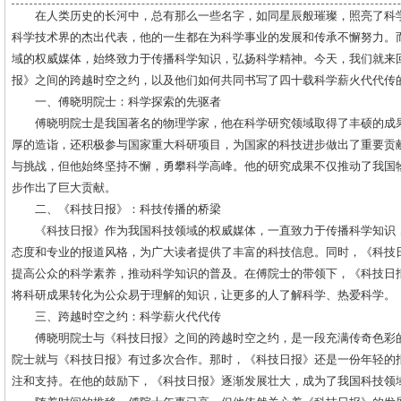
在人类历史的长河中，总有那么一些名字，如同星辰般璀璨，照亮了科
科学技术界的杰出代表，他的一生都在为科学事业的发展和传承不懈努力。
域的权威媒体，始终致力于传播科学知识，弘扬科学精神。今天，我们就来
报》之间的跨越时空之约，以及他们如何共同书写了四十载科学薪火代代传
一、傅晓明院士：科学探索的先驱者
傅晓明院士是我国著名的物理学家，他在科学研究领域取得了丰硕的成
厚的造诣，还积极参与国家重大科研项目，为国家的科技进步做出了重要贡
与挑战，但他始终坚持不懈，勇攀科学高峰。他的研究成果不仅推动了我国
步作出了巨大贡献。
二、《科技日报》：科技传播的桥梁
《科技日报》作为我国科技领域的权威媒体，一直致力于传播科学知识
态度和专业的报道风格，为广大读者提供了丰富的科技信息。同时，《科技
提高公众的科学素养，推动科学知识的普及。在傅院士的带领下，《科技日
将科研成果转化为公众易于理解的知识，让更多的人了解科学、热爱科学。
三、跨越时空之约：科学薪火代代传
傅晓明院士与《科技日报》之间的跨越时空之约，是一段充满传奇色彩
院士就与《科技日报》有过多次合作。那时，《科技日报》还是一份年轻的
注和支持。在他的鼓励下，《科技日报》逐渐发展壮大，成为了我国科技领