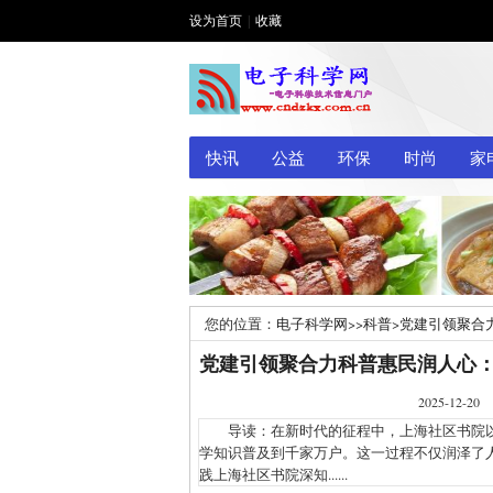
设为首页
|
收藏
快讯
公益
环保
时尚
家
您的位置：
电子科学网
>>
科普
>
党建引领聚合
党建引领聚合力科普惠民润人心
2025-1
导读：在新时代的征程中，上海社区书院以
学知识普及到千家万户。这一过程不仅润泽了
践上海社区书院深知......