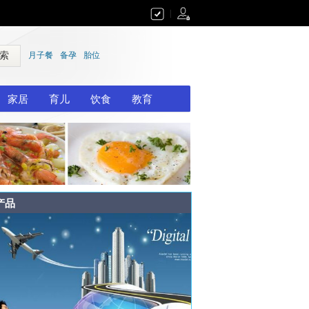
|
 索
月子餐
备孕
胎位
家居
育儿
饮食
教育
产品