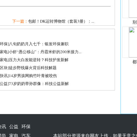
下一篇：
包邮！DK运转博物馆（套装3册）：...
别
环保
]
八旬奶奶月入七千：银发环保兼职
家电
]
小虾“愚公移山”：丹霞米虾的200米接力...
家电
]
压力大白发能逆转？科技护发新解
都
区块
]
徒步野线爆火背后科技解题
快讯
]
14岁男孩网购竹叶青被咬伤
公益
]
73岁奶奶带孙群像：科技公益新解
快讯
公益
环保
时尚
家电
汽车
本站部分资源来自网友上传，如果无意之