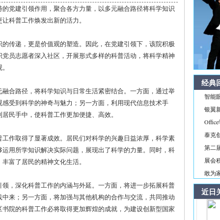
特的党建引领作用，聚合各方力量，以多元融合路径将科学知识
更让科普工作焕发出新的活力。
识的传递，更是价值观的塑造。因此，在党建引领下，该院积极
织党员志愿者深入社区，开展形式多样的科普活动，将科学精神
观。
经典
元融合路径，将科学知识与日常生活紧密结合。一方面，通过举
智能
观感受到科学的神奇与魅力；另一方面，利用现代信息技术手
银翼新境
到居民手中，使科普工作更加便捷、高效。
Off
泰克
普工作取得了显著成效。居民们对科学的兴趣日益浓厚，科学素
第二届
够运用所学知识解决实际问题，展现出了科学的力量。同时，科
展会积
，丰富了居民的精神文化生活。
敢为家
引领，深化科普工作的内涵与外延。一方面，将进一步拓展科普
近日
践中来；另一方面，将加强与其他机构的合作与交流，共同推动
区书院的科普工作必将取得更加辉煌的成就，为建设创新型国家