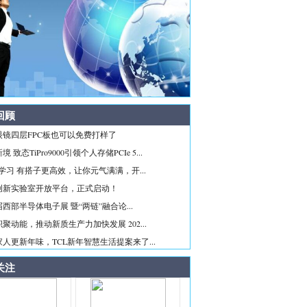
回顾
眼镜四层FPC板也可以免费打样了
 致态TiPro9000引领个人存储PCIe 5...
ice学习 有搭子更高效，让你元气满满，开...
创新实验室开放平台，正式启动！
西部半导体电子展 暨“两链”融合论...
聚动能，推动新质生产力加快发展 202...
人更新年味，TCL新年智慧生活提案来了...
关注