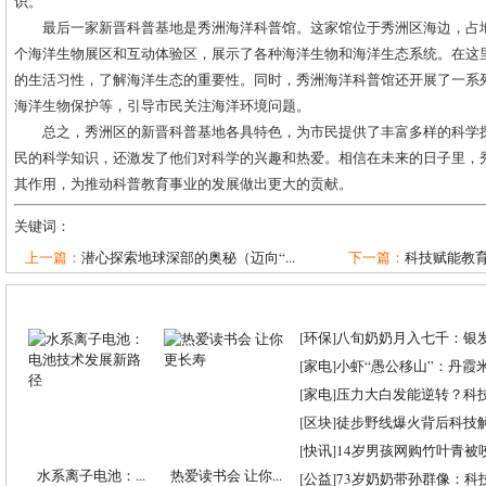
识。
最后一家新晋科普基地是秀洲海洋科普馆。这家馆位于秀洲区海边，占地
个海洋生物展区和互动体验区，展示了各种海洋生物和海洋生态系统。在这
的生活习性，了解海洋生态的重要性。同时，秀洲海洋科普馆还开展了一系
海洋生物保护等，引导市民关注海洋环境问题。
总之，秀洲区的新晋科普基地各具特色，为市民提供了丰富多样的科学
民的科学知识，还激发了他们对科学的兴趣和热爱。相信在未来的日子里，
其作用，为推动科普教育事业的发展做出更大的贡献。
关键词：
上一篇：
潜心探索地球深部的奥秘（迈向“...
下一篇：
科技赋能教育
[
环保
]
八旬奶奶月入七千：银
[
家电
]
小虾“愚公移山”：丹霞米虾
[
家电
]
压力大白发能逆转？科
[
区块
]
徒步野线爆火背后科技
[
快讯
]
14岁男孩网购竹叶青被
水系离子电池：...
热爱读书会 让你...
[
公益
]
73岁奶奶带孙群像：科