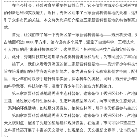
在当今社会，科普教育的重要性日益凸显。它不仅能够激发公众对科学
的创新思维和实践能力。近日，秀洲区迎来了五家新晋科普基地的亮相，这
引了众多市民的关注。本文将为您详细介绍这五家新晋科普基地的特色和亮
式。
首先，让我们来了解一下秀洲区第一家新晋科普基地——秀洲科技馆。
占地面积达10000平方米。馆内设有多个展厅，涵盖了自然科学、工程技术
引人注目的是“未来科技体验区”，这里展示了各种前沿科技产品和实验设备
力。此外，秀洲科技馆还定期举办各类科普讲座和活动，为市民提供了丰富
接下来，我们来看看秀洲区的第二家新晋科普基地——秀洲青少年科技
旨在培养他们的科学兴趣和创新能力。馆内设有多个实验室和创客空间，配
里，青少年们可以亲手进行科学实验，探索科学的奥秘。同时，秀洲青少年
如科学竞赛、科技制作等，激发了青少年们的创造力和想象力。
第三家新晋科普基地是秀洲生态科普馆。这家馆位于秀洲区郊外，占地面
主题，通过展示各种生物标本、生态环境模型等方式，向市民普及生态知识
一系列的环保活动，如垃圾分类宣传、植树造林等，引导市民积极参与生态
第四家新晋科普基地是秀洲天文科普馆。这家馆位于秀洲区郊外，占地面
天文观测点，配备了先进的望远镜和观测设备。在这里，市民可以仰望星空
文科普馆还开展了丰富的天文活动，如观星会、天文摄影比赛等，让市民在