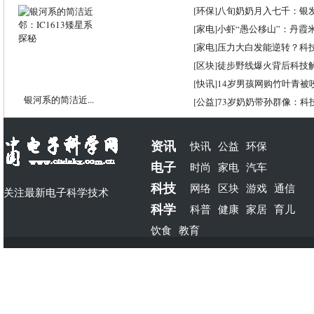
[
环保
]
八旬奶奶月入七千：银
[
家电
]
小虾“愚公移山”：丹霞米虾
[
家电
]
压力大白发能逆转？科
[
区块
]
徒步野线爆火背后科技
[
快讯
]
14岁男孩网购竹叶青被
银河系的简洁近...
[
公益
]
73岁奶奶带孙群像：科
资讯
快讯
公益
环保
电子
时尚
家电
汽车
科技
网络
区块
游戏
通信
关注最新电子科学技术
科学
科普
健康
家居
育儿
饮食
教育