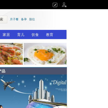
|
 索
月子餐
备孕
胎位
家居
育儿
饮食
教育
产品