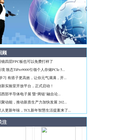
回顾
眼镜四层FPC板也可以免费打样了
 致态TiPro9000引领个人存储PCIe 5...
ice学习 有搭子更高效，让你元气满满，开...
创新实验室开放平台，正式启动！
西部半导体电子展 暨“两链”融合论...
聚动能，推动新质生产力加快发展 202...
人更新年味，TCL新年智慧生活提案来了...
关注