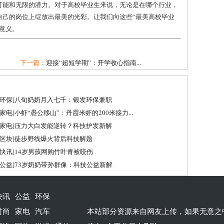
可能和无限的潜力。对于高校毕业生来说，无论是在哪个行业，
自己的岗位上绽放出最美的光彩。让我们向这些“最美高校毕业
意义。
下一篇：
迎接“超短学期”：开学收心指南...
环保
]
八旬奶奶月入七千：银发环保兼职
家电
]
小虾“愚公移山”：丹霞米虾的200米接力...
家电
]
压力大白发能逆转？科技护发新解
区块
]
徒步野线爆火背后科技解题
快讯
]
14岁男孩网购竹叶青被咬伤
公益
]
73岁奶奶带孙群像：科技公益新解
快讯
公益
环保
时尚
家电
汽车
本站部分资源来自网友上传，如果无意之