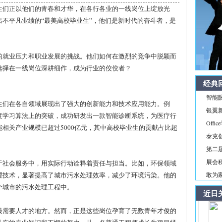
生们正以他们的青春和才华，在各行各业的一线岗位上绽放光
不平凡业绩的“最美高校毕业生”，他们是新时代的奋斗者，是
的就业压力和职业发展的挑战。他们如何在激烈的竞争中脱颖而
选择在一线岗位深耕细作，成为行业的佼佼者？
经典
智能
生们在各自领域展现出了强大的创新能力和技术应用能力。例
银翼新境
度学习算法上的突破，成功研发出一款智能诊断系统，为医疗行
Off
相关产业规模已超过5000亿元，其中高校毕业生的贡献占比超
泰克
第二届
展会积
于社会服务中，用实际行动诠释着责任与担当。比如，环保领域
理技术，显著提高了城市污水处理效率，减少了环境污染。他的
敢为家
个城市的污水处理工程中。
近日
最需要人才的地方。然而，正是这些岗位孕育了无数青年才俊的