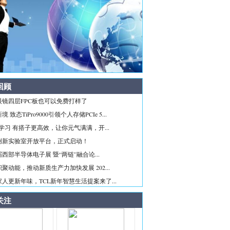
回顾
眼镜四层FPC板也可以免费打样了
 致态TiPro9000引领个人存储PCIe 5...
ice学习 有搭子更高效，让你元气满满，开...
创新实验室开放平台，正式启动！
西部半导体电子展 暨“两链”融合论...
聚动能，推动新质生产力加快发展 202...
人更新年味，TCL新年智慧生活提案来了...
关注