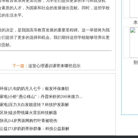
高等教育体系将更加完善，为学生们提供更多的学习和就业机
合素质的人才，为国家和社会的发展做出贡献。同时，这些学校
民的生活水平。
水
校的决定，是我国高等教育发展的重要里程碑。这一举措将为我
生们提供了更多的选择和机会。我们期待这些学校能够培养出更
的贡献。
别
下一篇：
这堂心理通识课带来哪些启示
环保
]
八旬奶奶月入七千：银发环保兼职
家电
]
小虾“愚公移山”：丹霞米虾的200米接力...
家电
]
压力大白发能逆转？科技护发新解
区块
]
徒步野线爆火背后科技解题
快讯
]
14岁男孩网购竹叶青被咬伤
公益
]
73岁奶奶带孙群像：科技公益新解