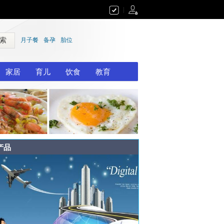
|
 索
月子餐
备孕
胎位
家居
育儿
饮食
教育
产品