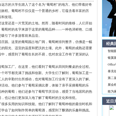
远方的大学生踏入了这个名为“葡萄村”的地方。他们带着好奇
的旅程。葡萄村不仅仅是一个普通的乡村，它蕴含着丰富的历
索和发现。
时这里还是一片荒芜的土地。然而，随着时间的推移，人们开始
。葡萄村的名字来源于这里的葡萄品种——一种色泽鲜艳、口感
还吸引了许多游客前来品尝。
萄庄园。这里的葡萄园占地广阔，葡萄树排列整齐，仿佛是一幅
经典
足的阳光、适宜的温度和肥沃的土壤。此外，葡萄的成熟还需要
智能
程中，感受到了葡萄生长的不易，也对农业工作有了更深的认
银翼新境
Off
葡萄加工厂。在这里，他们看到了葡萄从田间到餐桌的全过程。
泰克
一个环节都充满了挑战和创新。大学生们了解到，葡萄加工是一
第二届
工人的辛勤付出所感动，也对葡萄加工行业有了更深入的了解。
展会积
种活动。他们参与了葡萄采摘比赛，体验了亲手采摘葡萄的乐
品种的葡萄；他们还参与了葡萄节庆活动，感受了当地居民的热
敢为家
活，也让他们更加深入地了解了葡萄村的文化和传统。
近日
了很多实用的知识和技能。他们了解到了葡萄种植的最佳时机和
还学会了如何制作简单的葡萄酒，感受到了酿酒的乐趣和挑战。