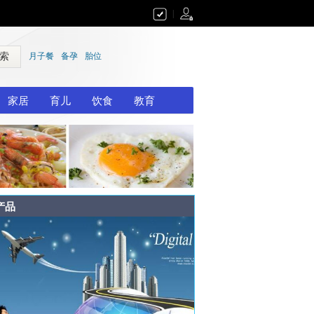
|
 索
月子餐
备孕
胎位
家居
育儿
饮食
教育
产品