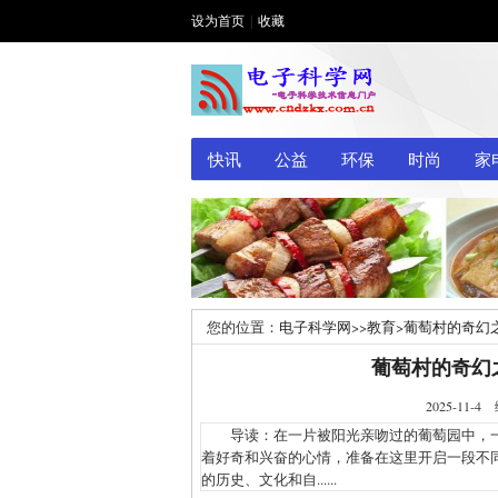
设为首页
|
收藏
快讯
公益
环保
时尚
家
您的位置：
电子科学网
>>
教育
>
葡萄村的奇幻
葡萄村的奇幻
2025-1
导读：在一片被阳光亲吻过的葡萄园中，一群
着好奇和兴奋的心情，准备在这里开启一段不
的历史、文化和自......