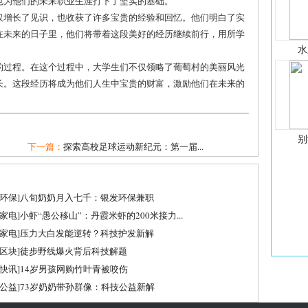
也为他们的未来职业生涯打下了坚实的基础。
仅增长了见识，也收获了许多宝贵的经验和回忆。他们明白了实
在未来的日子里，他们将带着这段美好的经历继续前行，用所学
水
的过程。在这个过程中，大学生们不仅领略了葡萄村的美丽风光
长。这段经历将成为他们人生中宝贵的财富，激励他们在未来的
别
下一篇：
探索高校足球运动新纪元：第一届...
环保
]
八旬奶奶月入七千：银发环保兼职
家电
]
小虾“愚公移山”：丹霞米虾的200米接力...
家电
]
压力大白发能逆转？科技护发新解
区块
]
徒步野线爆火背后科技解题
快讯
]
14岁男孩网购竹叶青被咬伤
公益
]
73岁奶奶带孙群像：科技公益新解