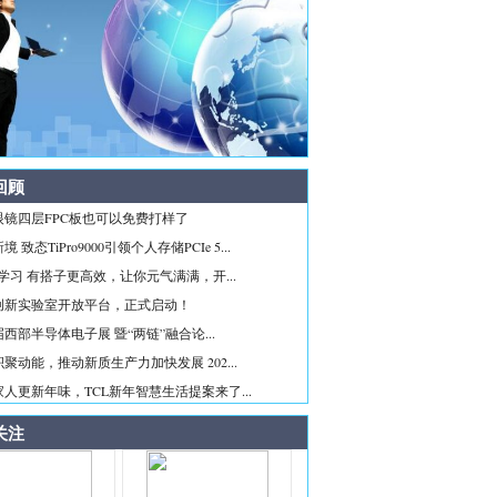
回顾
眼镜四层FPC板也可以免费打样了
 致态TiPro9000引领个人存储PCIe 5...
ice学习 有搭子更高效，让你元气满满，开...
创新实验室开放平台，正式启动！
西部半导体电子展 暨“两链”融合论...
聚动能，推动新质生产力加快发展 202...
人更新年味，TCL新年智慧生活提案来了...
关注