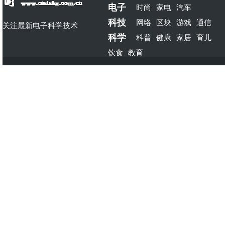
电子
时尚
家电
汽车
科技
网络
区块
游戏
通信
关注最新电子科学技术
科学
科普
健康
家居
育儿
饮食
教育