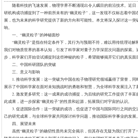
随着科技的飞速发展，物理学界不断涌现出令人瞩目的前沿技术。近日
研机构成功捕捉到了一种前所未有的“幽灵粒子”，这一发现不仅标志着中国
展，也为未来的科学研究提供了新的方向和可能性。本文将深入探讨这一突
响。
一、“幽灵粒子”的神秘面纱
“幽灵粒子”是指在特定条件下，其行为与预期不符，难以用传统理论解
我们对物质世界的基本认知，引发了科学家对量子力学深层次问题的探索。
步，科学家们开始尝试捕捉到这些神秘的粒子，希望能够揭开它们的真实面
二、中国科研团队的突破
三、意义与影响
1. 推动科学发展：这一突破为中国在粒子物理研究领域赢得了荣誉，
展示了中国科学家在面对未知挑战时的勇敢和智慧，为全球科学发展注入了
2. 激发更多研究：这一成果的成功捕捉，为后续的研究工作提供了丰
此成果，进一步探索“幽灵粒子”的性质和起源，拓展我们对宇宙的认识。
3. 促进国际合作：这一突破的成功，也促进了中国与国际同行之间的
己的研究成果，与全球科学家共同探讨科学问题，推动国际科学事业的发展
四、展望未来
虽然“幽灵粒子”的确切性质尚未完全揭示，但其存在无疑为我们打开了