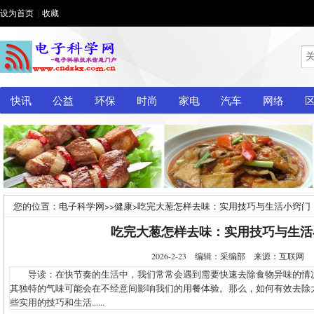
设为首页
|
收藏
快讯
公益
环保
时尚
家电
汽车
网络
您的位置：
电子科学网
>>
健康
>
吃完大葱怎样去味：实用技巧与生活小窍门
吃完大葱怎样去味：实用技巧与生活
2026-2-23 编辑：采编部 来源：互联网
导读：在快节奏的生活中，我们常常会遇到需要快速去除食物异味的情
其独特的气味可能会在不经意间影响我们的用餐体验。那么，如何有效去除
些实用的技巧和生活......