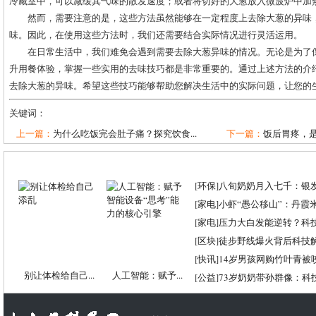
冷藏室中，可以减缓其气味的散发速度；或者将切好的大葱放入微波炉中加
然而，需要注意的是，这些方法虽然能够在一定程度上去除大葱的异味
味。因此，在使用这些方法时，我们还需要结合实际情况进行灵活运用。
在日常生活中，我们难免会遇到需要去除大葱异味的情况。无论是为了
升用餐体验，掌握一些实用的去味技巧都是非常重要的。通过上述方法的介
去除大葱的异味。希望这些技巧能够帮助您解决生活中的实际问题，让您的
关键词：
上一篇：
为什么吃饭完会肚子痛？探究饮食...
下一篇：
饭后胃疼，是
[
环保
]
八旬奶奶月入七千：银
[
家电
]
小虾“愚公移山”：丹霞米虾
[
家电
]
压力大白发能逆转？科
[
区块
]
徒步野线爆火背后科技
[
快讯
]
14岁男孩网购竹叶青被
别让体检给自己...
人工智能：赋予...
[
公益
]
73岁奶奶带孙群像：科