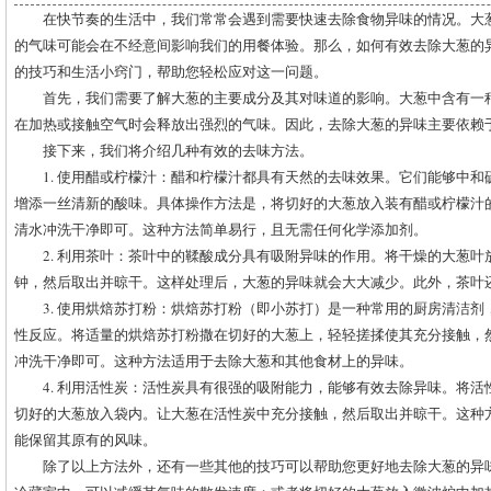
在快节奏的生活中，我们常常会遇到需要快速去除食物异味的情况。大
的气味可能会在不经意间影响我们的用餐体验。那么，如何有效去除大葱的
的技巧和生活小窍门，帮助您轻松应对这一问题。
首先，我们需要了解大葱的主要成分及其对味道的影响。大葱中含有一
在加热或接触空气时会释放出强烈的气味。因此，去除大葱的异味主要依赖
接下来，我们将介绍几种有效的去味方法。
1. 使用醋或柠檬汁：醋和柠檬汁都具有天然的去味效果。它们能够中
增添一丝清新的酸味。具体操作方法是，将切好的大葱放入装有醋或柠檬汁
清水冲洗干净即可。这种方法简单易行，且无需任何化学添加剂。
2. 利用茶叶：茶叶中的鞣酸成分具有吸附异味的作用。将干燥的大葱叶放
钟，然后取出并晾干。这样处理后，大葱的异味就会大大减少。此外，茶叶
3. 使用烘焙苏打粉：烘焙苏打粉（即小苏打）是一种常用的厨房清洁
性反应。将适量的烘焙苏打粉撒在切好的大葱上，轻轻搓揉使其充分接触，
冲洗干净即可。这种方法适用于去除大葱和其他食材上的异味。
4. 利用活性炭：活性炭具有很强的吸附能力，能够有效去除异味。将
切好的大葱放入袋内。让大葱在活性炭中充分接触，然后取出并晾干。这种
能保留其原有的风味。
除了以上方法外，还有一些其他的技巧可以帮助您更好地去除大葱的异