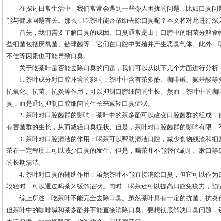
在探讨日常生活中，我们常常会遇到一些令人困扰的问题，比如口臭问
能与健康问题有关。那么，吃茶叶能否帮助去除口臭呢？本文将对此进行深
首先，我们需要了解口臭的成因。口臭通常是由于口腔中的细菌分解食
些细菌包括厌氧菌、链球菌等，它们在口腔中繁殖并产生恶臭气体。此外，
不佳等因素也可能导致口臭。
关于吃茶叶是否能去除口臭的问题，我们可以从以下几个方面进行分析
1. 茶叶成分对口腔环境的影响：茶叶中含有茶多酚、咖啡碱、氨基酸
抗氧化、抗菌、抗炎等作用，可以抑制口腔细菌的生长。然而，茶叶中的咖
臭，而是通过抑制口腔细菌的生长来减轻口臭症状。
2. 茶叶对口腔菌群的影响：茶叶中的茶多酚可以改变口腔菌群的组成
有害菌群的生长，从而减轻口臭症状。但是，茶叶对口腔菌群的影响有限，
3. 茶叶对口腔清洁的作用：喝茶可以帮助清洁口腔，减少食物残渣和
茶在一定程度上可以减少口臭的发生。但是，喝茶并不能替代刷牙、漱口等
的长期清洁。
4. 茶叶对口臭的辅助作用：虽然茶叶不能直接消除口臭，但它可以作
较轻时，可以通过喝茶来缓解症状。同时，喝茶还可以提高口腔免疫力，预
综上所述，吃茶叶不能完全去除口臭。虽然茶叶具有一定的抗菌、抗炎
但茶叶中的咖啡碱和茶多酚并不能直接消除口臭。要想彻底解决口臭问题，