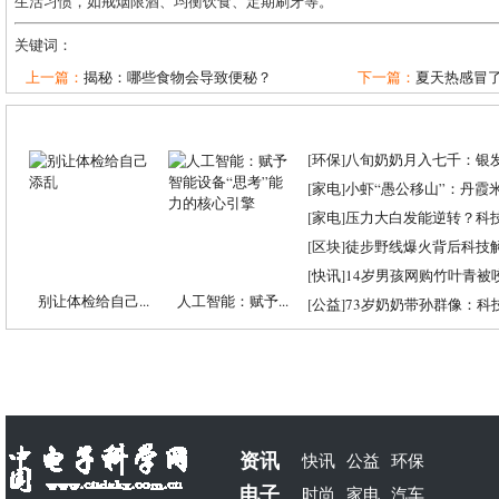
生活习惯，如戒烟限酒、均衡饮食、定期刷牙等。
关键词：
上一篇：
揭秘：哪些食物会导致便秘？
下一篇：
夏天热感冒
[
环保
]
八旬奶奶月入七千：银
[
家电
]
小虾“愚公移山”：丹霞米虾
[
家电
]
压力大白发能逆转？科
[
区块
]
徒步野线爆火背后科技
[
快讯
]
14岁男孩网购竹叶青被
别让体检给自己...
人工智能：赋予...
[
公益
]
73岁奶奶带孙群像：科
资讯
快讯
公益
环保
电子
时尚
家电
汽车