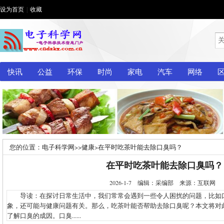
设为首页
|
收藏
快讯
公益
环保
时尚
家电
汽车
网络
您的位置：
电子科学网
>>
健康
>
在平时吃茶叶能去除口臭吗？
在平时吃茶叶能去除口臭吗？
2026-1-7 编辑：采编部 来源：互联网
导读：在探讨日常生活中，我们常常会遇到一些令人困扰的问题，比如
象，还可能与健康问题有关。那么，吃茶叶能否帮助去除口臭呢？本文将对
了解口臭的成因。口臭......