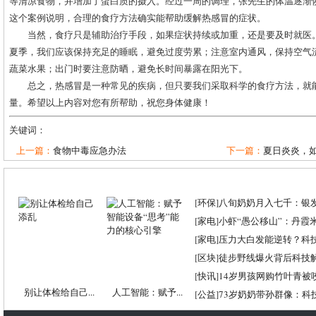
等清凉食物，并增加了蛋白质的摄入。经过一周的调理，张先生的体温逐渐
这个案例说明，合理的食疗方法确实能帮助缓解热感冒的症状。
当然，食疗只是辅助治疗手段，如果症状持续或加重，还是要及时就医
夏季，我们应该保持充足的睡眠，避免过度劳累；注意室内通风，保持空气
蔬菜水果；出门时要注意防晒，避免长时间暴露在阳光下。
总之，热感冒是一种常见的疾病，但只要我们采取科学的食疗方法，就
量。希望以上内容对您有所帮助，祝您身体健康！
关键词：
上一篇：
食物中毒应急办法
下一篇：
夏日炎炎，
[
环保
]
八旬奶奶月入七千：银
[
家电
]
小虾“愚公移山”：丹霞米虾
[
家电
]
压力大白发能逆转？科
[
区块
]
徒步野线爆火背后科技
[
快讯
]
14岁男孩网购竹叶青被
别让体检给自己...
人工智能：赋予...
[
公益
]
73岁奶奶带孙群像：科