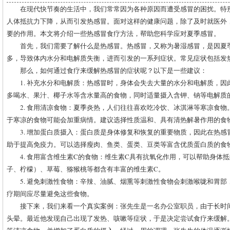
在现代快节奏的生活中，我们常常因为各种原因而遭受感冒的困扰。特
人体抵抗力下降，从而引发热感冒。面对这样的健康问题，除了及时就医外
要的作用。本文将介绍一些热感冒食疗方法，帮助您科学应对夏季感冒。
首先，我们需要了解什么是热感冒。热感冒，又称为暑湿感冒，是因夏
多，导致体内水分和电解质失衡，进而引发的一系列症状。常见症状包括发
那么，如何通过食疗来缓解热感冒的症状呢？以下是一些建议：
1. 补充水分和电解质：热感冒时，身体会失去大量的水分和电解质，
多喝水、果汁、椰子水等含水量高的食物，同时适量摄入含钾、钠等电解质
2. 食用清凉食物：夏季炎热，人们往往喜欢吃冷饮、冰淇淋等寒凉食
于寒凉的食物可能会加重病情。建议选择性质温和、具有清热解暑作用的食
3. 增加蛋白质摄入：蛋白质是身体修复和恢复的重要物质，因此在热
助于提高免疫力。可以选择瘦肉、鱼类、蛋类、豆类等富含优质蛋白质的食
4. 食用富含维生素C的食物：维生素C具有抗氧化作用，可以帮助身体
子、柠檬）、草莓、猕猴桃等都含有丰富的维生素C。
5. 避免刺激性食物：辛辣、油腻、烟熏等刺激性食物会刺激喉咙和胃
疗期间应尽量避免这些食物。
接下来，我们来看一个真实案例：张先生是一名办公室职员，由于长时
头晕。最近他发现自己出现了发热、咳嗽等症状，于是决定尝试食疗来缓解