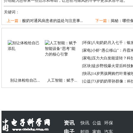
介绍能为您带来一些启示和帮助，让您在与痛风的斗争中更加从容不迫。
关键词：
上一篇：
酸奶对通风病患者的益处与注意事...
下一篇：
揭秘：哪些食
[
环保
]
八旬奶奶月入七千：银
[
家电
]
小虾“愚公移山”：丹霞米虾
[
家电
]
压力大白发能逆转？科
[
区块
]
徒步野线爆火背后科技
[
快讯
]
14岁男孩网购竹叶青被
别让体检给自己...
人工智能：赋予...
[
公益
]
73岁奶奶带孙群像：科
资讯
快讯
公益
环保
电子
时尚
家电
汽车