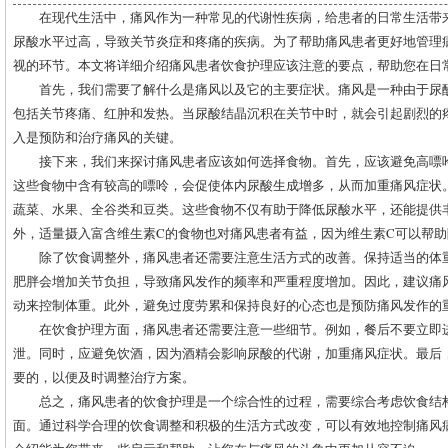
在现代生活中，痛风作为一种常见的代谢性疾病，给患者的日常生活带
尿酸水平过高，导致关节炎症和疼痛的疾病。为了帮助痛风患者更好地管理
视的环节。本文将详细介绍痛风患者饮食护理应该注意的要点，帮助您在日
首先，我们需要了解什么是痛风以及它的主要症状。痛风是一种由于尿
包括关节疼痛、红肿和发热。当尿酸结晶沉积在关节中时，就会引起剧烈的
入是预防和治疗痛风的关键。
接下来，我们来探讨痛风患者应该如何选择食物。首先，应该避免高嘌
这些食物中含有较高的嘌呤，会促使体内尿酸生成增多，从而加重痛风症状
蔬菜、水果、全谷类和豆类。这些食物不仅有助于降低尿酸水平，还能提供
外，适量摄入富含维生素C的食物也对痛风患者有益，因为维生素C可以帮
除了饮食调整外，痛风患者还需要注意生活方式的改善。保持适当的体
肥胖会增加关节负担，导致痛风发作的频率和严重程度增加。因此，建议痛
动来控制体重。此外，避免过度劳累和保持良好的心态也是预防痛风发作的
在饮食护理方面，痛风患者还需要注意一些细节。例如，餐后不要立即
泄。同时，应避免饮酒，因为酒精会影响尿酸的代谢，加重痛风症状。最后
要的，以便及时调整治疗方案。
总之，痛风患者的饮食护理是一个综合性的过程，需要综合考虑饮食结
面。通过科学合理的饮食调整和积极的生活方式改变，可以有效地控制痛风